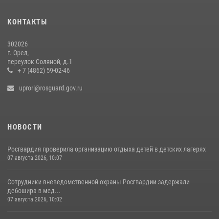
Росгвардейцы в Орле задержали мужчину по подозрению в краже
15 июля 2026, 14:49
КОНТАКТЫ
302026
г. Орел,
переулок Соляной, д.1
+ 7 (4862) 59-02-46
uprorl@rosguard.gov.ru
НОВОСТИ
Росгвардия проверила организацию отдыха детей в детских лагерях
07 августа 2026, 10:07
Сотрудники вневедомственной охраны Росгвардии задержали
дебошира в мед...
07 августа 2026, 10:02