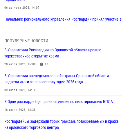
06 августа 2026, 14:07
Начальник регионального Управления Росгвардии принял участие в
митинге в честь дня освобождения города Орла
05 августа 2026, 13:16
2
ПОПУЛЯРНЫЕ НОВОСТИ
Ливенские росгвардейцы рассказали о результатах работы за
В Управлении Росгвардии по Орловской области прошло
первое полугодие
торжественное открытие храма
05 августа 2026, 13:12
28 июля 2026, 15:08
17
За месяц росгвардейцы задержали 15 лиц, подозреваемых в
В Управлении вневедомственной охраны Орловской области
совершении противоправных действий
подвели итоги за первое полугодие 2026 года
04 августа 2026, 14:21
09 июля 2026, 14:10
В Орле приняли присягу 28 новых росгвардейцев
В Орле росгвардейцы провели учения по пилотированию БПЛА
04 августа 2026, 14:06
2
16 июля 2026, 13:38
За месяц росгвардейцы приняли от граждан более 800 заявлений о
Росгвардейцы задержали троих граждан, подозреваемых в краже
предоставлении госуслуг
из орловского торгового центра