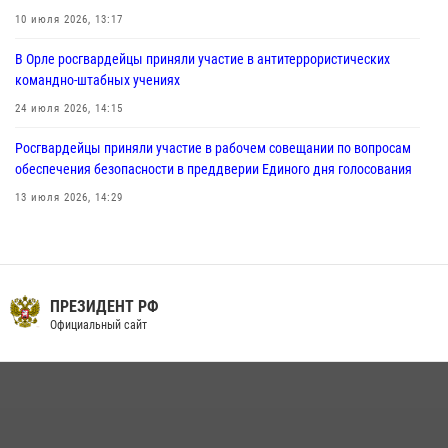
03 августа 2026, 14:30
10 июля 2026, 13:17
В Орле росгвардейцы приняли участие в антитеррористических
командно-штабных учениях
24 июля 2026, 14:15
Росгвардейцы приняли участие в рабочем совещании по вопросам
обеспечения безопасности в преддверии Единого дня голосования
13 июля 2026, 14:29
В Орле росгвардейцы за неделю проверили два детских лагеря
16 июля 2026, 13:34
На брифинге росгвардейцы рассказали орловцам об изменениях в
ПРЕЗИДЕНТ РФ
законодательстве, регулирующем оборот оружия
Официальный сайт
24 июля 2026, 14:16
Сотрудники Росгвардии пресекли дебош в орловском кафе
30 июля 2026, 14:27