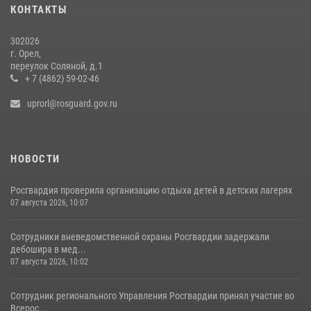
15 июля 2026, 14:49
КОНТАКТЫ
302026
г. Орел,
переулок Соляной, д.1
+ 7 (4862) 59-02-46
uprorl@rosguard.gov.ru
НОВОСТИ
Росгвардия проверила организацию отдыха детей в детских лагерях
07 августа 2026, 10:07
Сотрудники вневедомственной охраны Росгвардии задержали
дебошира в мед...
07 августа 2026, 10:02
Сотрудник регионального Управления Росгвардии принял участие во
Всерос...