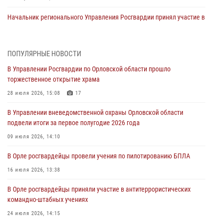
Начальник регионального Управления Росгвардии принял участие в
митинге в честь дня освобождения города Орла
05 августа 2026, 13:16
2
ПОПУЛЯРНЫЕ НОВОСТИ
Ливенские росгвардейцы рассказали о результатах работы за
В Управлении Росгвардии по Орловской области прошло
первое полугодие
торжественное открытие храма
05 августа 2026, 13:12
28 июля 2026, 15:08
17
За месяц росгвардейцы задержали 15 лиц, подозреваемых в
В Управлении вневедомственной охраны Орловской области
совершении противоправных действий
подвели итоги за первое полугодие 2026 года
04 августа 2026, 14:21
09 июля 2026, 14:10
В Орле приняли присягу 28 новых росгвардейцев
В Орле росгвардейцы провели учения по пилотированию БПЛА
04 августа 2026, 14:06
2
16 июля 2026, 13:38
За месяц росгвардейцы приняли от граждан более 800 заявлений о
В Орле росгвардейцы приняли участие в антитеррористических
предоставлении госуслуг
командно-штабных учениях
03 августа 2026, 14:30
24 июля 2026, 14:15