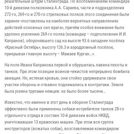
решительный штурм Сталинграда. По воспоминаниям командира
10-й дивизии полковника А.А. Сараева, части и подразделения
272-го, 269-го и 270-го стрелковых полков этого соединения были
заранее «поставлены на наиболее вероятных направлениях
действий основных сил врага», причём особое внимание было
уделено усилению 269-го полка (командир – подполковник И.И.
Капранов), оборонявшего сад на высоте 93.6 западнее посёлка
«Красный Октябрь», высоту 126.3 и аэродромный посёлок,
прикрывая главную высоту – Мамаев Курган…».
На полк Ивана Капранова первой и обрушилась лавина пехоты и
танков. При этом позиции воинов-чекистов непрерывно бомбила
авиация. Но, истекая кровью, они стойко удерживали свои
участки обороны и отважно поднимались в контратаки. Земля
была усеяна трупами немцев: их было более тысячи…
Известно, что именно в этот день в обороне Сталинграда
эффективно были применены собаки-истребители танков 28-го
отдельного отряда в составе 10-й дивизии войск НКВД,
уничтожившие 13 вражеских машин. При этом вся группа
инструкторов (вожатых собак), возглавляемая командиром