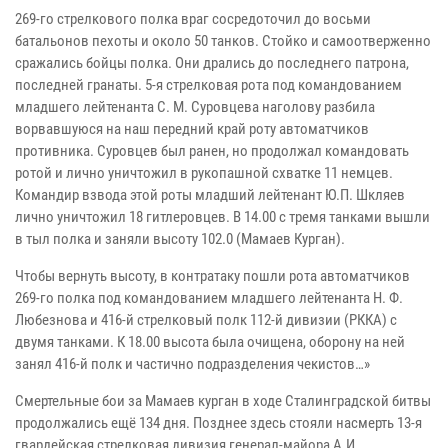
269-го стрелкового полка враг сосредоточил до восьми
батальонов пехоты и около 50 танков. Стойко и самоотверженно
сражались бойцы полка. Они дрались до последнего патрона,
последней гранаты. 5-я стрелковая рота под командованием
младшего лейтенанта С. М. Суровцева наголову разбила
ворвавшуюся на наш передний край роту автоматчиков
противника. Суровцев был ранен, но продолжал командовать
ротой и лично уничтожил в рукопашной схватке 11 немцев.
Командир взвода этой роты младший лейтенант Ю.П. Шкляев
лично уничтожил 18 гитлеровцев. В 14.00 с тремя танками вышли
в тыл полка и заняли высоту 102.0 (Мамаев Курган).
Чтобы вернуть высоту, в контратаку пошли рота автоматчиков
269-го полка под командованием младшего лейтенанта Н. Ф.
Любезнова и 416-й стрелковый полк 112-й дивизии (РККА) с
двумя танками. К 18.00 высота была очищена, оборону на ней
занял 416-й полк и частично подразделения чекистов…»
Смертельные бои за Мамаев курган в ходе Сталинградской битвы
продолжались ещё 134 дня. Позднее здесь стояли насмерть 13-я
гвардейская стрелковая дивизия генерал-майора А.И.