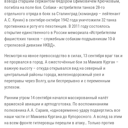
взвода старшим сержантом Фёдором Ефимовичем Крючковым,
погибла на поле боя. Собаки - истребители танков 28-го
отдельного отряда в боях за Сталинград (командир – лейтенант
А.С. Кунин) в сентябре-октябре 1942 года уничтожили 32 танка
противника и роту его пехотинцев. В 2011 году состоялось
открытие единственного в России мемориала «Истребителям
фашистских танков – служебным собакам-подрывникам 10-й
стрелковой дивизии НКВД».
Несмотря на явное превосходство в силах, 13 сентября враг так и
не прорвался в город. А ожесточённые бои за Мамаев Курган –
важную высоту – откуда открывался вид на северный и
центральный районы города, железнодорожный узел и
переправы через Волгу, шли беспрерывно и с переменным
успехом.
Ранним утром 14 сентября начался массированный налёт
вражеской авиации и артподготовка. По воспоминаниям
полковника А.А. Сараев, «одновременно удару подверглись все
наши части от Мамаева Кургана до Купоросного. А вслед за этим
на всем фронте гитлеровцы перешли в атаку… Только против