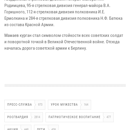
Родимцева, 95-я стрелковая дивизия генерал-майора В.А.
Горишного, 112-я стрелковая дивизия полковника И.Е.
Ермолкина и 284-я стрелковая дивизия полковника Н.Ф. Батюка
из состава Красной Армии.
Мамаев курган стал символом стойкости всех советских солдат
и поворотной точкой в Великой Отечественной войне. Отсюда
началась дорога советской армии к Берлину.
ПРЕСС-СЛУЖБА
973
УРОК МУЖЕСТВА
164
РОСГВАРДИЯ
2814
ПАТРИОТИЧЕСКОЕ ВОСПИТАНИЕ
477
АКЦИЯ
448
ДЕТИ
439