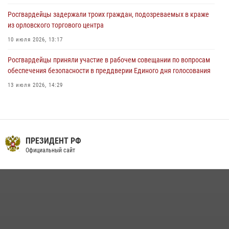
Росгвардейцы задержали троих граждан, подозреваемых в краже
из орловского торгового центра
10 июля 2026, 13:17
Росгвардейцы приняли участие в рабочем совещании по вопросам
обеспечения безопасности в преддверии Единого дня голосования
13 июля 2026, 14:29
В Орле росгвардейцы за неделю проверили два детских лагеря
16 июля 2026, 13:34
Сотрудники Росгвардии пресекли дебош в орловском кафе
ПРЕЗИДЕНТ РФ
Официальный сайт
30 июля 2026, 14:27
На брифинге росгвардейцы рассказали орловцам об изменениях в
законодательстве, регулирующем оборот оружия
24 июля 2026, 14:16
Росгвардейцы в Орле задержали мужчину по подозрению в краже