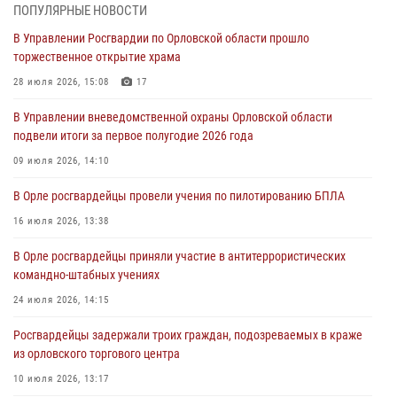
предоставлении госуслуг
ПОПУЛЯРНЫЕ НОВОСТИ
03 августа 2026, 14:30
В Управлении Росгвардии по Орловской области прошло
торжественное открытие храма
Росгвардейцы обеспечили безопасность во время празднования
Дня ВДВ
28 июля 2026, 15:08
17
03 августа 2026, 14:23
В Управлении вневедомственной охраны Орловской области
подвели итоги за первое полугодие 2026 года
В Орле росгвардейцы приняли участие в учениях на избирательном
участке
09 июля 2026, 14:10
31 июля 2026, 13:21
В Орле росгвардейцы провели учения по пилотированию БПЛА
Жительница Мценска сдала в Росгвардию незарегистрированное
16 июля 2026, 13:38
ружьё
В Орле росгвардейцы приняли участие в антитеррористических
31 июля 2026, 13:16
командно-штабных учениях
24 июля 2026, 14:15
Росгвардейцы задержали троих граждан, подозреваемых в краже
из орловского торгового центра
10 июля 2026, 13:17