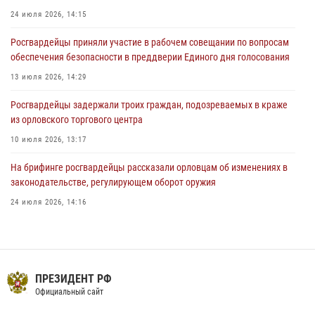
04 августа 2026, 14:06
2
24 июля 2026, 14:15
За месяц росгвардейцы приняли от граждан более 800 заявлений о
Росгвардейцы приняли участие в рабочем совещании по вопросам
предоставлении госуслуг
обеспечения безопасности в преддверии Единого дня голосования
03 августа 2026, 14:30
13 июля 2026, 14:29
Росгвардейцы задержали троих граждан, подозреваемых в краже
из орловского торгового центра
10 июля 2026, 13:17
На брифинге росгвардейцы рассказали орловцам об изменениях в
законодательстве, регулирующем оборот оружия
24 июля 2026, 14:16
Сотрудники Росгвардии пресекли дебош в орловском кафе
30 июля 2026, 14:27
В Орле росгвардейцы за неделю проверили два детских лагеря
ПРЕЗИДЕНТ РФ
Официальный сайт
16 июля 2026, 13:34