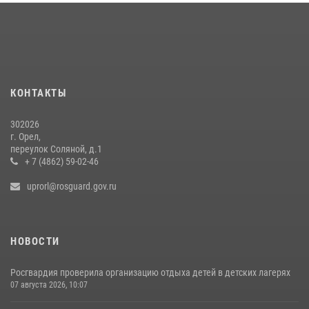
Росгвардейцы в Орле задержали мужчину по подозрению в краже
15 июля 2026, 14:49
Росгвардейцы провели брифинг по теме изменений в
законодательстве о частной охранной деятельности
29 июля 2026, 14:06
КОНТАКТЫ
302026
г. Орел,
переулок Соляной, д.1
+ 7 (4862) 59-02-46
uprorl@rosguard.gov.ru
НОВОСТИ
Росгвардия проверила организацию отдыха детей в детских лагерях
07 августа 2026, 10:07