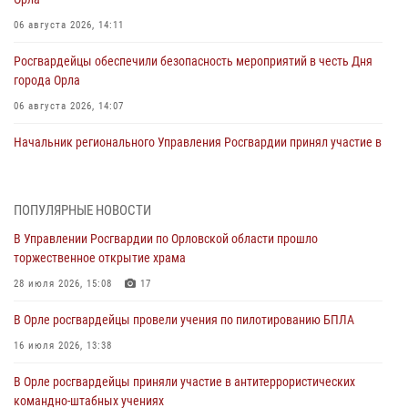
06 августа 2026, 14:11
Росгвардейцы обеспечили безопасность мероприятий в честь Дня
города Орла
06 августа 2026, 14:07
Начальник регионального Управления Росгвардии принял участие в
митинге в честь дня освобождения города Орла
05 августа 2026, 13:16
2
ПОПУЛЯРНЫЕ НОВОСТИ
Ливенские росгвардейцы рассказали о результатах работы за
В Управлении Росгвардии по Орловской области прошло
первое полугодие
торжественное открытие храма
05 августа 2026, 13:12
28 июля 2026, 15:08
17
За месяц росгвардейцы задержали 15 лиц, подозреваемых в
В Орле росгвардейцы провели учения по пилотированию БПЛА
совершении противоправных действий
16 июля 2026, 13:38
04 августа 2026, 14:21
В Орле росгвардейцы приняли участие в антитеррористических
В Орле приняли присягу 28 новых росгвардейцев
командно-штабных учениях