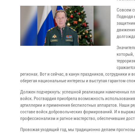
Совсем с
Подводя е
защитник
движения
долгожда
Значител
который,
террориз
сражаетс
регионах. Вот и сейчас, в канун праздников, сотрудники и
оберегая национальные интересы и выступая гарантом спо
Должен подчеркнуть: успешной реализации намеченных пл
войск. Росгвардия приобрела возможность использования
артиллерии и применения беспилотных аппаратов. Наши р
составе войск добровольческих формирований. И я выража
профессионализм и ратное мастерство, обеспечившие до
Провожая уходящий год, мы традиционно делаем прогнозы