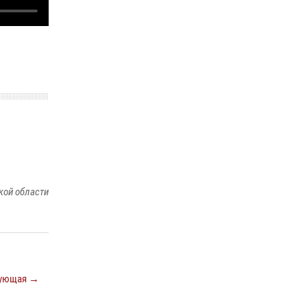
Сотрудники Росгвардии пресекли дебош в
орловском кафе
30 июля 2026, 14:27
Росгвардейцы в Орле задержали мужчину по
подозрению в краже
15 июля 2026, 14:49
кой области
ующая →