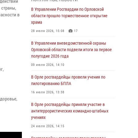
одействии
04 августа 2026, 14:06
2
 страны,
В Управлении Росгвардии по Орловской
пасности в
области прошло торжественное открытие
За месяц росгвардейцы приняли от граждан
храма
более 800 заявлений о предоставлении
госуслуг
28 июля 2026, 15:08
17
03 августа 2026, 14:30
В Управлении вневедомственной охраны
Орловской области подвели итоги за первое
Росгвардейцы обеспечили безопасность во
полугодие 2026 года
время празднования Дня ВДВ
09 июля 2026, 14:10
03 августа 2026, 14:23
г,
В Орле росгвардейцы провели учения по
В Орле росгвардейцы приняли участие в
пилотированию БПЛА
учениях на избирательном участке
16 июля 2026, 13:38
31 июля 2026, 13:21
здоровье,
В Орле росгвардейцы приняли участие в
Жительница Мценска сдала в Росгвардию
антитеррористических командно-штабных
незарегистрированное ружьё
учениях
31 июля 2026, 13:16
24 июля 2026, 14:15