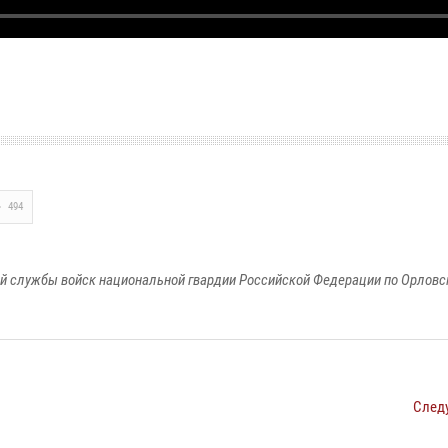
494
й службы войск национальной гвардии Российской Федерации по Орловс
След