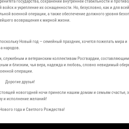
ренитета государства, сохранении внутренней стабильности и против
ойск и укрепление их оснащенности. Но, безусловно, как и для всей
ьной военной операции, а также обеспечение должного уровня безо
рейшего возвращения к мирной жизни.
поскольку Новый год — семейный праздник, хочется пожелать мира и
а народов.
им, служебным и ветеранским коллективам Росгвардии, составляющим
ным и близким, чья вера, надежда и любовь, словно невидимый обере
оенной операции.
Дорогие друзья!
едстоящей новогодней ночи принесли нашим домам и семьям счастье, 
чу и исполнение желаний!
Нового года и Светлого Рождества!