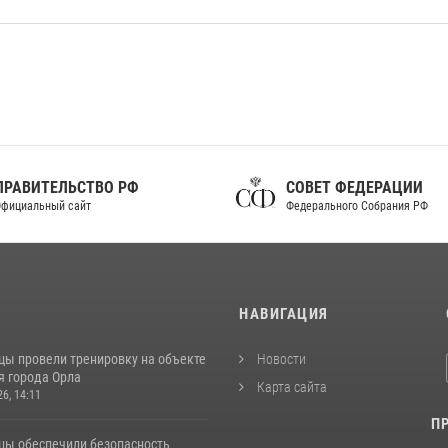
ПРАВИТЕЛЬСТВО РФ
СОВЕТ ФЕДЕРАЦИИ
фициальный сайт
Федерального Собрания РФ
И
НАВИГАЦИЯ
цы провели тренировку на объекте
Новости
я города Орла
Карта сайта
26, 14:11
П
цы обеспечили безопасность