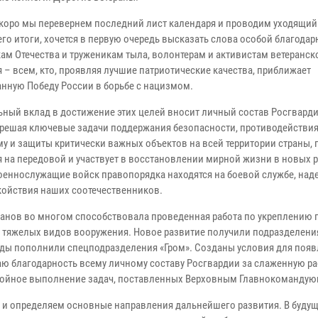
коро мы перевернем последний лист календаря и проводим уходящий 
го итоги, хочется в первую очередь высказать слова особой благодар
ам Отечества и труженикам тыла, волонтерам и активистам ветеранск
 – всем, кто, проявляя лучшие патриотические качества, приближает
нную Победу России в борьбе с нацизмом.
ьный вклад в достижение этих целей вносит личный состав Росгварди
 решая ключевые задачи поддержания безопасности, противодействи
му и защиты критически важных объектов на всей территории страны, 
я на передовой и участвует в восстановлении мирной жизни в новых 
 военнослужащие войск правопорядка находятся на боевой службе, на
койствия наших соотечественников.
анов во многом способствовала проведенная работа по укреплению 
 тяжелых видов вооружения. Новое развитие получили подразделени
яды пополнили спецподразделения «Гром». Созданы условия для появ
ю благодарность всему личному составу Росгвардии за слаженную ра
стойное выполнение задач, поставленных Верховным Главнокоманду
 и определяем основные направления дальнейшего развития. В будущ