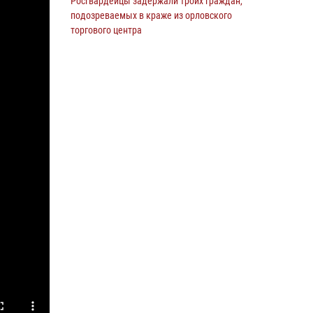
Росгвардейцы задержали троих граждан,
подозреваемых в краже из орловского
торгового центра
10 июля 2026, 13:17
Росгвардейцы приняли участие в рабочем
совещании по вопросам обеспечения
безопасности в преддверии Единого дня
голосования
13 июля 2026, 14:29
В Орле росгвардейцы за неделю проверили
два детских лагеря
16 июля 2026, 13:34
На брифинге росгвардейцы рассказали
орловцам об изменениях в
законодательстве, регулирующем оборот
оружия
24 июля 2026, 14:16