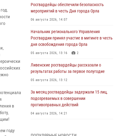
Росгвардейцы обеспечили безопасность
год.
мероприятий в честь Дня города Орла
ности
06 августа 2026, 14:07
ого
Начальник регионального Управления
Росгвардии принял участие в митинге в честь
дня освобождения города Орла
и,
05 августа 2026, 13:16
2
я
героически
Ливенские росгвардейцы рассказали о
российских
результатах работы за первое полугодие
дежно
05 августа 2026, 13:12
За месяц росгвардейцы задержали 15 лиц,
потенциала
подозреваемых в совершении
я
противоправных действий
ления в
боту,
04 августа 2026, 14:21
ющим!
В Орле приняли присягу 28 новых
ем году
росгвардейцев
ПОПУЛЯРНЫЕ НОВОСТИ