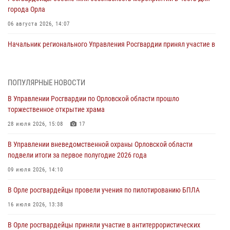
города Орла
06 августа 2026, 14:07
Начальник регионального Управления Росгвардии принял участие в
митинге в честь дня освобождения города Орла
05 августа 2026, 13:16
2
ПОПУЛЯРНЫЕ НОВОСТИ
Ливенские росгвардейцы рассказали о результатах работы за
В Управлении Росгвардии по Орловской области прошло
первое полугодие
торжественное открытие храма
05 августа 2026, 13:12
28 июля 2026, 15:08
17
За месяц росгвардейцы задержали 15 лиц, подозреваемых в
В Управлении вневедомственной охраны Орловской области
совершении противоправных действий
подвели итоги за первое полугодие 2026 года
04 августа 2026, 14:21
09 июля 2026, 14:10
В Орле приняли присягу 28 новых росгвардейцев
В Орле росгвардейцы провели учения по пилотированию БПЛА
04 августа 2026, 14:06
2
16 июля 2026, 13:38
За месяц росгвардейцы приняли от граждан более 800 заявлений о
В Орле росгвардейцы приняли участие в антитеррористических
предоставлении госуслуг