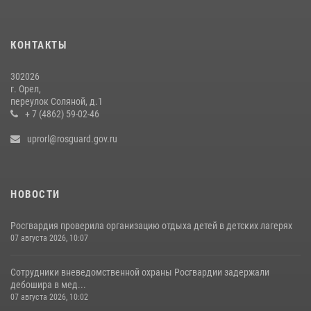
Росгвардейцы в Орле задержали мужчину по подозрению в краже
15 июля 2026, 14:49
КОНТАКТЫ
302026
г. Орел,
переулок Соляной, д.1
+ 7 (4862) 59-02-46
uprorl@rosguard.gov.ru
НОВОСТИ
Росгвардия проверила организацию отдыха детей в детских лагерях
07 августа 2026, 10:07
Сотрудники вневедомственной охраны Росгвардии задержали
дебошира в мед...
07 августа 2026, 10:02