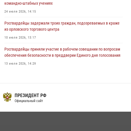
командно-штабных учениях
03 августа 2026, 14:30
24 июля 2026, 14:15
Росгвардейцы задержали троих граждан, подозреваемых в краже
из орловского торгового центра
10 июля 2026, 13:17
Росгвардейцы приняли участие в рабочем совещании по вопросам
обеспечения безопасности в преддверии Единого дня голосования
13 июля 2026, 14:29
Сотрудники Росгвардии пресекли дебош в орловском кафе
30 июля 2026, 14:27
На брифинге росгвардейцы рассказали орловцам об изменениях в
ПРЕЗИДЕНТ РФ
законодательстве, регулирующем оборот оружия
Официальный сайт
24 июля 2026, 14:16
В Орле росгвардейцы за неделю проверили два детских лагеря
16 июля 2026, 13:34