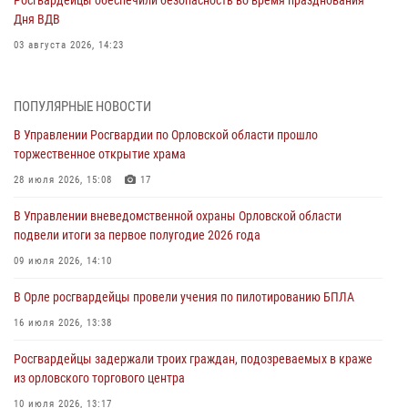
Дня ВДВ
03 августа 2026, 14:23
В Орле росгвардейцы приняли участие в учениях на избирательном
участке
ПОПУЛЯРНЫЕ НОВОСТИ
31 июля 2026, 13:21
В Управлении Росгвардии по Орловской области прошло
торжественное открытие храма
Жительница Мценска сдала в Росгвардию незарегистрированное
ружьё
28 июля 2026, 15:08
17
31 июля 2026, 13:16
В Управлении вневедомственной охраны Орловской области
подвели итоги за первое полугодие 2026 года
Сотрудники Росгвардии пресекли дебош в орловском кафе
09 июля 2026, 14:10
30 июля 2026, 14:27
В Орле росгвардейцы провели учения по пилотированию БПЛА
Росгвардейцы проверили антитеррористическую защищённость
детских лагерей «Мечта» и «Лесной»
16 июля 2026, 13:38
30 июля 2026, 14:22
Росгвардейцы задержали троих граждан, подозреваемых в краже
из орловского торгового центра
10 июля 2026, 13:17