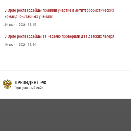
В Орле росгвардейцы приняли участие в антитеррористических
командно-штабных учениях
24 июля 2026, 14:15
В Орле росгвардейцы за неделю проверили два детских лагеря
16 июля 2026, 13:34
Росгвардейцы приняли участие в рабочем совещании по вопросам
обеспечения безопасности в преддверии Единого дня голосования
13 июля 2026, 14:29
На брифинге росгвардейцы рассказали орловцам об изменениях в
ПРЕЗИДЕНТ РФ
законодательстве, регулирующем оборот оружия
Официальный сайт
24 июля 2026, 14:16
Сотрудники Росгвардии пресекли дебош в орловском кафе
30 июля 2026, 14:27
Росгвардейцы в Орле задержали мужчину по подозрению в краже