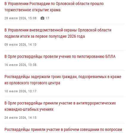
В Управлении Росгвардии по Орловской области прошло
первое полугодие
торжественное открытие храма
05 августа 2026, 13:12
28 июля 2026, 15:08
17
За месяц росгвардейцы задержали 15 лиц, подозреваемых в
В Управлении вневедомственной охраны Орловской области
совершении противоправных действий
подвели итоги за первое полугодие 2026 года
04 августа 2026, 14:21
09 июля 2026, 14:10
В Орле приняли присягу 28 новых росгвардейцев
В Орле росгвардейцы провели учения по пилотированию БПЛА
04 августа 2026, 14:06
2
16 июля 2026, 13:38
За месяц росгвардейцы приняли от граждан более 800 заявлений о
Росгвардейцы задержали троих граждан, подозреваемых в краже
предоставлении госуслуг
из орловского торгового центра
03 августа 2026, 14:30
10 июля 2026, 13:17
В Орле росгвардейцы приняли участие в антитеррористических
командно-штабных учениях
24 июля 2026, 14:15
Росгвардейцы приняли участие в рабочем совещании по вопросам