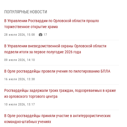
За месяц росгвардейцы приняли от граждан более 800 заявлений о
предоставлении госуслуг
ПОПУЛЯРНЫЕ НОВОСТИ
03 августа 2026, 14:30
В Управлении Росгвардии по Орловской области прошло
торжественное открытие храма
Росгвардейцы обеспечили безопасность во время празднования
Дня ВДВ
28 июля 2026, 15:08
17
03 августа 2026, 14:23
В Управлении вневедомственной охраны Орловской области
подвели итоги за первое полугодие 2026 года
В Орле росгвардейцы приняли участие в учениях на избирательном
участке
09 июля 2026, 14:10
31 июля 2026, 13:21
В Орле росгвардейцы провели учения по пилотированию БПЛА
Жительница Мценска сдала в Росгвардию незарегистрированное
16 июля 2026, 13:38
ружьё
Росгвардейцы задержали троих граждан, подозреваемых в краже
31 июля 2026, 13:16
из орловского торгового центра
10 июля 2026, 13:17
В Орле росгвардейцы приняли участие в антитеррористических
командно-штабных учениях