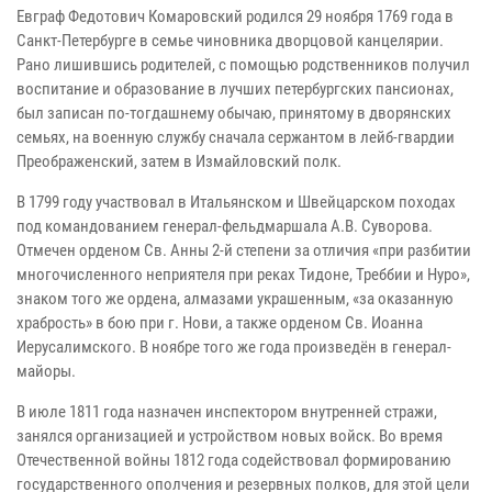
Евграф Федотович Комаровский родился 29 ноября 1769 года в
Санкт-Петербурге в семье чиновника дворцовой канцелярии.
Рано лишившись родителей, с помощью родственников получил
воспитание и образование в лучших петербургских пансионах,
был записан по-тогдашнему обычаю, принятому в дворянских
семьях, на военную службу сначала сержантом в лейб-гвардии
Преображенский, затем в Измайловский полк.
В 1799 году участвовал в Итальянском и Швейцарском походах
под командованием генерал-фельдмаршала А.В. Суворова.
Отмечен орденом Св. Анны 2-й степени за отличия «при разбитии
многочисленного неприятеля при реках Тидоне, Треббии и Нуро»,
знаком того же ордена, алмазами украшенным, «за оказанную
храбрость» в бою при г. Нови, а также орденом Св. Иоанна
Иерусалимского. В ноябре того же года произведён в генерал-
майоры.
В июле 1811 года назначен инспектором внутренней стражи,
занялся организацией и устройством новых войск. Во время
Отечественной войны 1812 года содействовал формированию
государственного ополчения и резервных полков, для этой цели