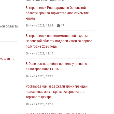
Начальник регионального Управления
Росгвардии принял участие в митинге в честь
В Управлении Росгвардии по Орловской
дня освобождения города Орла
области прошло торжественное открытие
храма
05 августа 2026, 13:16
2
кой области
28 июля 2026, 15:08
17
Ливенские росгвардейцы рассказали о
результатах работы за первое полугодие
В Управлении вневедомственной охраны
Орловской области подвели итоги за первое
05 августа 2026, 13:12
полугодие 2026 года
За месяц росгвардейцы задержали 15 лиц,
09 июля 2026, 14:10
подозреваемых в совершении
ующая →
противоправных действий
В Орле росгвардейцы провели учения по
пилотированию БПЛА
04 августа 2026, 14:21
16 июля 2026, 13:38
В Орле приняли присягу 28 новых
росгвардейцев
Росгвардейцы задержали троих граждан,
подозреваемых в краже из орловского
04 августа 2026, 14:06
2
торгового центра
За месяц росгвардейцы приняли от граждан
10 июля 2026, 13:17
более 800 заявлений о предоставлении
госуслуг