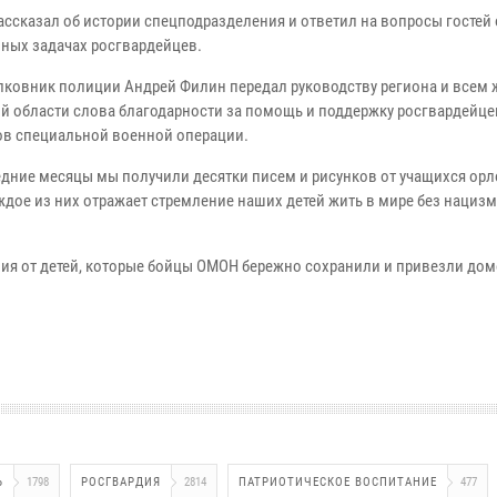
ассказал об истории спецподразделения и ответил на вопросы гостей 
ных задачах росгвардейцев.
лковник полиции Андрей Филин передал руководству региона и всем
й области слова благодарности за помощь и поддержку росгвардейце
ов специальной военной операции.
едние месяцы мы получили десятки писем и рисунков от учащихся ор
ждое из них отражает стремление наших детей жить в мире без нацизм
ия от детей, которые бойцы ОМОН бережно сохранили и привезли дом
Ь
1798
РОСГВАРДИЯ
2814
ПАТРИОТИЧЕСКОЕ ВОСПИТАНИЕ
477