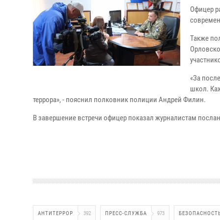
Офицер р
современ
Также по
Орловско
участник
«За посл
школ. Ка
террора», - пояснил полковник полиции Андрей Филин.
В завершение встречи офицер показал журналистам послан
АНТИТЕРРОР
392
ПРЕСС-СЛУЖБА
973
БЕЗОПАСНОСТ