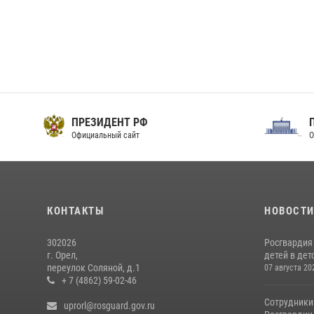
ПРЕЗИДЕНТ РФ
Официальный сайт
О
КОНТАКТЫ
НОВОСТ
302026
Росгвардия
г. Орел,
детей в дет
переулок Соляной, д.1
07 августа 20
+ 7 (4862) 59-02-46
Сотрудники
uprorl@rosguard.gov.ru