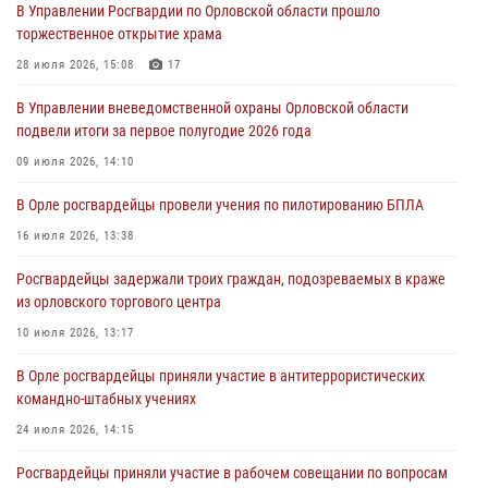
В Управлении Росгвардии по Орловской области прошло
первое полугодие
торжественное открытие храма
05 августа 2026, 13:12
28 июля 2026, 15:08
17
За месяц росгвардейцы задержали 15 лиц, подозреваемых в
В Управлении вневедомственной охраны Орловской области
совершении противоправных действий
подвели итоги за первое полугодие 2026 года
04 августа 2026, 14:21
09 июля 2026, 14:10
В Орле приняли присягу 28 новых росгвардейцев
В Орле росгвардейцы провели учения по пилотированию БПЛА
04 августа 2026, 14:06
2
16 июля 2026, 13:38
За месяц росгвардейцы приняли от граждан более 800 заявлений о
Росгвардейцы задержали троих граждан, подозреваемых в краже
предоставлении госуслуг
из орловского торгового центра
03 августа 2026, 14:30
10 июля 2026, 13:17
В Орле росгвардейцы приняли участие в антитеррористических
командно-штабных учениях
24 июля 2026, 14:15
Росгвардейцы приняли участие в рабочем совещании по вопросам