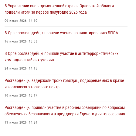
03 августа 2026, 14:23
В Управлении вневедомственной охраны Орловской области
подвели итоги за первое полугодие 2026 года
В Орле росгвардейцы приняли участие в учениях на избирательном
участке
09 июля 2026, 14:10
31 июля 2026, 13:21
В Орле росгвардейцы провели учения по пилотированию БПЛА
Жительница Мценска сдала в Росгвардию незарегистрированное
16 июля 2026, 13:38
ружьё
В Орле росгвардейцы приняли участие в антитеррористических
31 июля 2026, 13:16
командно-штабных учениях
24 июля 2026, 14:15
Росгвардейцы задержали троих граждан, подозреваемых в краже
из орловского торгового центра
10 июля 2026, 13:17
Росгвардейцы приняли участие в рабочем совещании по вопросам
обеспечения безопасности в преддверии Единого дня голосования
13 июля 2026, 14:29
В Орле росгвардейцы за неделю проверили два детских лагеря