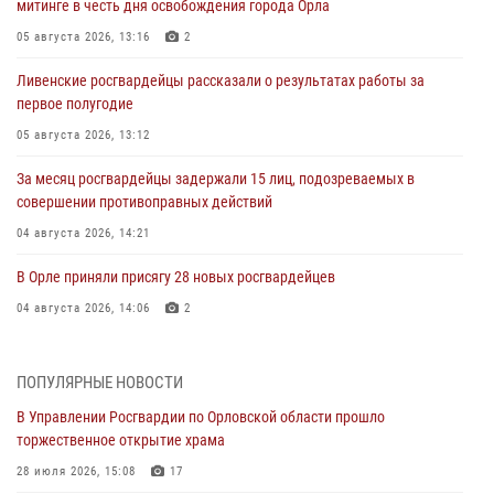
митинге в честь дня освобождения города Орла
05 августа 2026, 13:16
2
Ливенские росгвардейцы рассказали о результатах работы за
первое полугодие
05 августа 2026, 13:12
За месяц росгвардейцы задержали 15 лиц, подозреваемых в
совершении противоправных действий
04 августа 2026, 14:21
В Орле приняли присягу 28 новых росгвардейцев
04 августа 2026, 14:06
2
За месяц росгвардейцы приняли от граждан более 800 заявлений о
предоставлении госуслуг
ПОПУЛЯРНЫЕ НОВОСТИ
03 августа 2026, 14:30
В Управлении Росгвардии по Орловской области прошло
торжественное открытие храма
Росгвардейцы обеспечили безопасность во время празднования
Дня ВДВ
28 июля 2026, 15:08
17