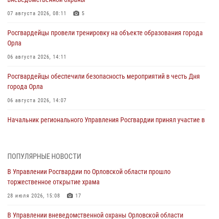
07 августа 2026, 08:11
5
Росгвардейцы провели тренировку на объекте образования города
Орла
06 августа 2026, 14:11
Росгвардейцы обеспечили безопасность мероприятий в честь Дня
города Орла
06 августа 2026, 14:07
Начальник регионального Управления Росгвардии принял участие в
митинге в честь дня освобождения города Орла
05 августа 2026, 13:16
2
ПОПУЛЯРНЫЕ НОВОСТИ
Ливенские росгвардейцы рассказали о результатах работы за
В Управлении Росгвардии по Орловской области прошло
первое полугодие
торжественное открытие храма
05 августа 2026, 13:12
28 июля 2026, 15:08
17
За месяц росгвардейцы задержали 15 лиц, подозреваемых в
В Управлении вневедомственной охраны Орловской области
совершении противоправных действий