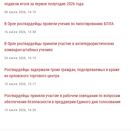
подвели итоги за первое полугодие 2026 года
04 августа 2026, 14:21
09 июля 2026, 14:10
В Орле приняли присягу 28 новых росгвардейцев
В Орле росгвардейцы провели учения по пилотированию БПЛА
04 августа 2026, 14:06
2
16 июля 2026, 13:38
За месяц росгвардейцы приняли от граждан более 800 заявлений о
В Орле росгвардейцы приняли участие в антитеррористических
предоставлении госуслуг
командно-штабных учениях
03 августа 2026, 14:30
24 июля 2026, 14:15
Росгвардейцы задержали троих граждан, подозреваемых в краже
из орловского торгового центра
10 июля 2026, 13:17
Росгвардейцы приняли участие в рабочем совещании по вопросам
обеспечения безопасности в преддверии Единого дня голосования
13 июля 2026, 14:29
В Орле росгвардейцы за неделю проверили два детских лагеря
16 июля 2026, 13:34