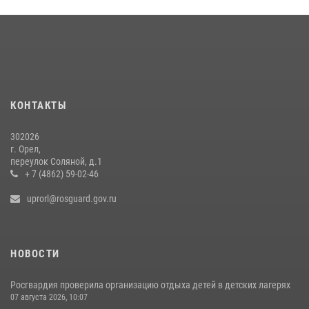
16 июля 2026, 13:34
Сотрудники Росгвардии пресекли дебош в орловском кафе
30 июля 2026, 14:27
Росгвардейцы в Орле задержали мужчину по подозрению в краже
15 июля 2026, 14:49
КОНТАКТЫ
302026
г. Орел,
переулок Соляной, д.1
+ 7 (4862) 59-02-46
uprorl@rosguard.gov.ru
НОВОСТИ
Росгвардия проверила организацию отдыха детей в детских лагерях
07 августа 2026, 10:07