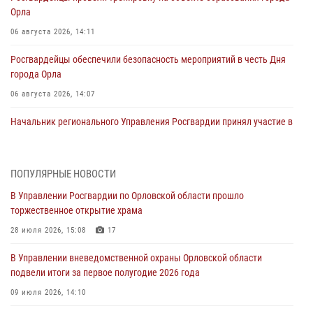
Орла
06 августа 2026, 14:11
Росгвардейцы обеспечили безопасность мероприятий в честь Дня
города Орла
06 августа 2026, 14:07
Начальник регионального Управления Росгвардии принял участие в
митинге в честь дня освобождения города Орла
05 августа 2026, 13:16
2
ПОПУЛЯРНЫЕ НОВОСТИ
Ливенские росгвардейцы рассказали о результатах работы за
В Управлении Росгвардии по Орловской области прошло
первое полугодие
торжественное открытие храма
05 августа 2026, 13:12
28 июля 2026, 15:08
17
За месяц росгвардейцы задержали 15 лиц, подозреваемых в
В Управлении вневедомственной охраны Орловской области
совершении противоправных действий
подвели итоги за первое полугодие 2026 года
04 августа 2026, 14:21
09 июля 2026, 14:10
В Орле приняли присягу 28 новых росгвардейцев