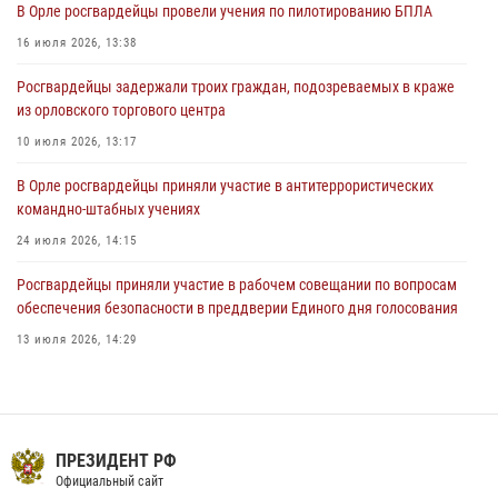
В Орле росгвардейцы провели учения по пилотированию БПЛА
04 августа 2026, 14:06
2
16 июля 2026, 13:38
За месяц росгвардейцы приняли от граждан более 800 заявлений о
Росгвардейцы задержали троих граждан, подозреваемых в краже
предоставлении госуслуг
из орловского торгового центра
03 августа 2026, 14:30
10 июля 2026, 13:17
В Орле росгвардейцы приняли участие в антитеррористических
командно-штабных учениях
24 июля 2026, 14:15
Росгвардейцы приняли участие в рабочем совещании по вопросам
обеспечения безопасности в преддверии Единого дня голосования
13 июля 2026, 14:29
На брифинге росгвардейцы рассказали орловцам об изменениях в
законодательстве, регулирующем оборот оружия
24 июля 2026, 14:16
ПРЕЗИДЕНТ РФ
В Орле росгвардейцы за неделю проверили два детских лагеря
Официальный сайт