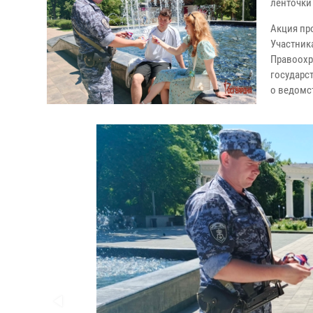
ленточки
Акция пр
Участник
Правоохр
государс
о ведомс