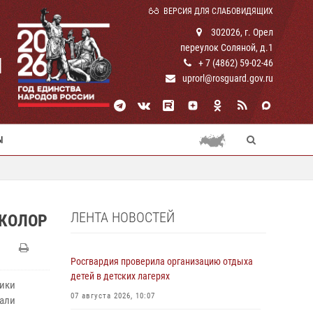
ВЕРСИЯ ДЛЯ СЛАБОВИДЯЩИХ
302026, г. Орел
переулок Соляной, д.1
И
+ 7 (4862) 59-02-46
uprorl@rosguard.gov.ru
Ы
ЛЕНТА НОВОСТЕЙ
ИКОЛОР
Росгвардия проверила организацию отдыха
детей в детских лагерях
ники
07 августа 2026, 10:07
дали