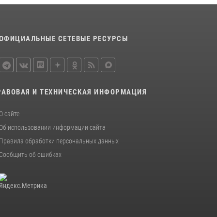
законодательстве, регулирующем оборот
оружия
24 июля 2026, 14:16
ОФИЦИАЛЬНЫЕ СЕТЕВЫЕ РЕСУРСЫ
Росгвардейцы в Орле задержали мужчину по
подозрению в краже
15 июля 2026, 14:49
РАВОВАЯ И ТЕХНИЧЕСКАЯ ИНФОРМАЦИЯ
О сайте
Об использовании информации сайта
Правила обработки персональных данных
Сообщить об ошибках