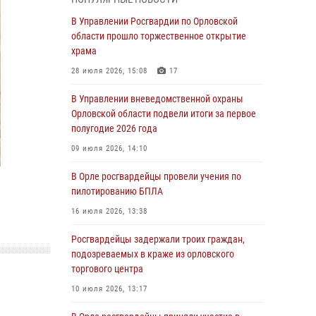
Начальник регионального Управления
Росгвардии принял участие в митинге в честь
В Управлении Росгвардии по Орловской
дня освобождения города Орла
области прошло торжественное открытие
храма
05 августа 2026, 13:16
2
28 июля 2026, 15:08
17
Ливенские росгвардейцы рассказали о
результатах работы за первое полугодие
В Управлении вневедомственной охраны
Орловской области подвели итоги за первое
05 августа 2026, 13:12
полугодие 2026 года
За месяц росгвардейцы задержали 15 лиц,
09 июля 2026, 14:10
подозреваемых в совершении
противоправных действий
В Орле росгвардейцы провели учения по
пилотированию БПЛА
04 августа 2026, 14:21
16 июля 2026, 13:38
В Орле приняли присягу 28 новых
росгвардейцев
Росгвардейцы задержали троих граждан,
подозреваемых в краже из орловского
04 августа 2026, 14:06
2
торгового центра
За месяц росгвардейцы приняли от граждан
10 июля 2026, 13:17
более 800 заявлений о предоставлении
госуслуг