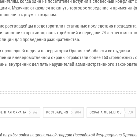
анителям, когда один из посетителей вступил в словесный конфликт с
ими. Мужчина отказался покинуть торговое заведение и применил 
отношению к двум гражданам.
е росгвардейцы предотвратили негативные последствия прецедента
и виновника противоправных действий и передали 24-летнего местно
полиции для проведения разбирательства.
м прошедшей недели на территории Орловской области сотрудники
лений вневедомственной охраны отработали более 150 «тревожных» 
ганы внутренних дел пять нарушителей административного законодате
ВЕННАЯ ОХРАНА
962
РОСГВАРДИЯ
2814
ОХРАНА ОБЪЕКТОВ
700
й службы войск национальной гвардии Российской Федерации по Орловс