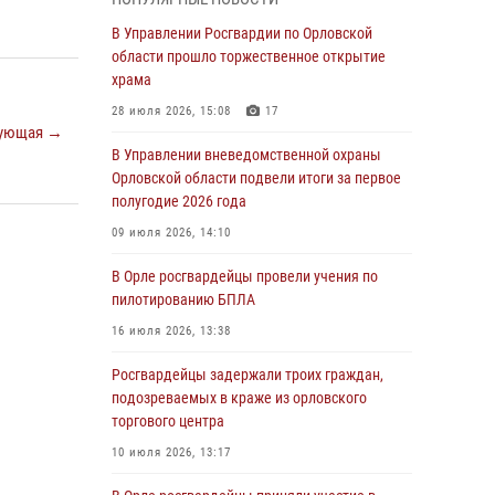
Начальник регионального Управления
Росгвардии принял участие в митинге в честь
В Управлении Росгвардии по Орловской
дня освобождения города Орла
области прошло торжественное открытие
храма
05 августа 2026, 13:16
2
28 июля 2026, 15:08
17
Ливенские росгвардейцы рассказали о
ующая →
результатах работы за первое полугодие
В Управлении вневедомственной охраны
Орловской области подвели итоги за первое
05 августа 2026, 13:12
полугодие 2026 года
За месяц росгвардейцы задержали 15 лиц,
09 июля 2026, 14:10
подозреваемых в совершении
противоправных действий
В Орле росгвардейцы провели учения по
пилотированию БПЛА
04 августа 2026, 14:21
16 июля 2026, 13:38
В Орле приняли присягу 28 новых
росгвардейцев
Росгвардейцы задержали троих граждан,
подозреваемых в краже из орловского
04 августа 2026, 14:06
2
торгового центра
За месяц росгвардейцы приняли от граждан
10 июля 2026, 13:17
более 800 заявлений о предоставлении
госуслуг