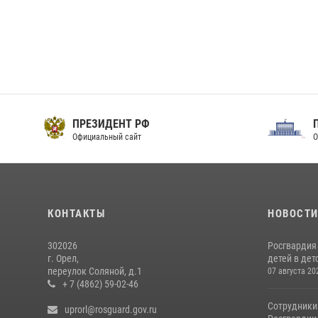
ПРЕЗИДЕНТ РФ
Официальный сайт
О
КОНТАКТЫ
НОВОСТ
302026
Росгвардия
г. Орел,
детей в дет
переулок Соляной, д.1
07 августа 20
+ 7 (4862) 59-02-46
Сотрудники
uprorl@rosguard.gov.ru