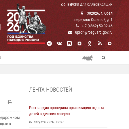
ВЕРСИЯ ДЛЯ СЛАБОВИДЯЩИХ
302026, г. Орел
переулок Соляной, д.1
И
+ 7 (4862) 59-02-46
uprorl@rosguard.gov.ru
Ы
ЛЕНТА НОВОСТЕЙ
Росгвардия проверила организацию отдыха
детей в детских лагерях
нодорожном
07 августа 2026, 10:07
ощью к