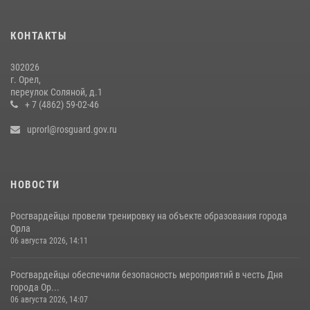
Росгвардейцы в Орле задержали мужчину по подозрению в краже
15 июля 2026, 14:49
КОНТАКТЫ
302026
г. Орел,
переулок Соляной, д.1
+ 7 (4862) 59-02-46
uprorl@rosguard.gov.ru
НОВОСТИ
Росгвардейцы провели тренировку на объекте образования города
Орла
06 августа 2026, 14:11
Росгвардейцы обеспечили безопасность мероприятий в честь Дня
города Ор...
06 августа 2026, 14:07