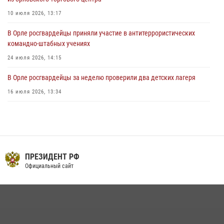
10 июля 2026, 13:17
В Орле росгвардейцы приняли участие в антитеррористических
командно-штабных учениях
24 июля 2026, 14:15
В Орле росгвардейцы за неделю проверили два детских лагеря
16 июля 2026, 13:34
Росгвардейцы приняли участие в рабочем совещании по вопросам
обеспечения безопасности в преддверии Единого дня голосования
13 июля 2026, 14:29
Сотрудники Росгвардии пресекли дебош в орловском кафе
ПРЕЗИДЕНТ РФ
Официальный сайт
30 июля 2026, 14:27
На брифинге росгвардейцы рассказали орловцам об изменениях в
законодательстве, регулирующем оборот оружия
24 июля 2026, 14:16