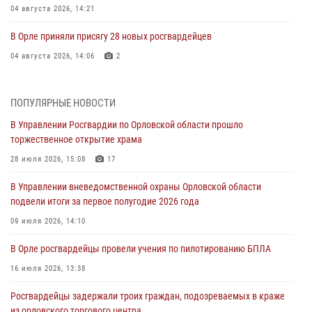
04 августа 2026, 14:21
В Орле приняли присягу 28 новых росгвардейцев
04 августа 2026, 14:06
2
За месяц росгвардейцы приняли от граждан более 800 заявлений о
предоставлении госуслуг
ПОПУЛЯРНЫЕ НОВОСТИ
03 августа 2026, 14:30
В Управлении Росгвардии по Орловской области прошло
торжественное открытие храма
Росгвардейцы обеспечили безопасность во время празднования
Дня ВДВ
28 июля 2026, 15:08
17
03 августа 2026, 14:23
В Управлении вневедомственной охраны Орловской области
подвели итоги за первое полугодие 2026 года
В Орле росгвардейцы приняли участие в учениях на избирательном
участке
09 июля 2026, 14:10
31 июля 2026, 13:21
В Орле росгвардейцы провели учения по пилотированию БПЛА
Жительница Мценска сдала в Росгвардию незарегистрированное
16 июля 2026, 13:38
ружьё
Росгвардейцы задержали троих граждан, подозреваемых в краже
31 июля 2026, 13:16
из орловского торгового центра