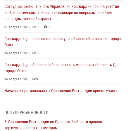
Сотрудник регионального Управления Росгвардии принял участие
во Всероссийском совещании-семинаре по вопросам развития
вневедомственной охраны
07 августа 2026, 08:11
5
Росгвардейцы провели тренировку на объекте образования города
Орла
06 августа 2026, 14:11
Росгвардейцы обеспечили безопасность мероприятий в честь Дня
города Орла
06 августа 2026, 14:07
Начальник регионального Управления Росгвардии принял участие в
митинге в честь дня освобождения города Орла
05 августа 2026, 13:16
2
ПОПУЛЯРНЫЕ НОВОСТИ
Ливенские росгвардейцы рассказали о результатах работы за
В Управлении Росгвардии по Орловской области прошло
первое полугодие
торжественное открытие храма