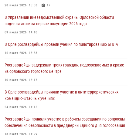
05 августа 2026, 13:12
28 июля 2026, 15:08
17
За месяц росгвардейцы задержали 15 лиц, подозреваемых в
В Управлении вневедомственной охраны Орловской области
совершении противоправных действий
подвели итоги за первое полугодие 2026 года
04 августа 2026, 14:21
09 июля 2026, 14:10
В Орле приняли присягу 28 новых росгвардейцев
В Орле росгвардейцы провели учения по пилотированию БПЛА
04 августа 2026, 14:06
2
16 июля 2026, 13:38
За месяц росгвардейцы приняли от граждан более 800 заявлений о
Росгвардейцы задержали троих граждан, подозреваемых в краже
предоставлении госуслуг
из орловского торгового центра
03 августа 2026, 14:30
10 июля 2026, 13:17
В Орле росгвардейцы приняли участие в антитеррористических
командно-штабных учениях
24 июля 2026, 14:15
Росгвардейцы приняли участие в рабочем совещании по вопросам
обеспечения безопасности в преддверии Единого дня голосования
13 июля 2026, 14:29