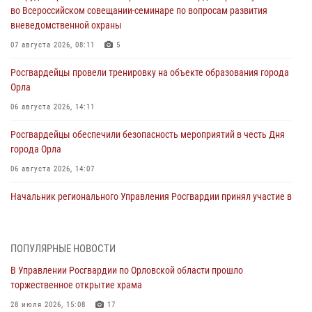
во Всероссийском совещании-семинаре по вопросам развития
вневедомственной охраны
07 августа 2026, 08:11
5
Росгвардейцы провели тренировку на объекте образования города
Орла
06 августа 2026, 14:11
Росгвардейцы обеспечили безопасность мероприятий в честь Дня
города Орла
06 августа 2026, 14:07
Начальник регионального Управления Росгвардии принял участие в
митинге в честь дня освобождения города Орла
05 августа 2026, 13:16
2
ПОПУЛЯРНЫЕ НОВОСТИ
Ливенские росгвардейцы рассказали о результатах работы за
В Управлении Росгвардии по Орловской области прошло
первое полугодие
торжественное открытие храма
05 августа 2026, 13:12
28 июля 2026, 15:08
17