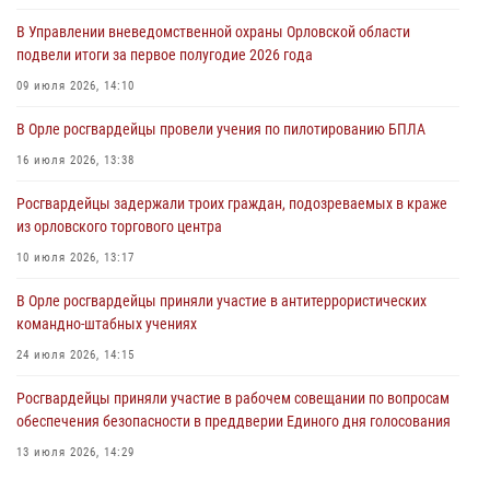
За месяц росгвардейцы задержали 15 лиц, подозреваемых в
В Управлении вневедомственной охраны Орловской области
совершении противоправных действий
подвели итоги за первое полугодие 2026 года
04 августа 2026, 14:21
09 июля 2026, 14:10
В Орле приняли присягу 28 новых росгвардейцев
В Орле росгвардейцы провели учения по пилотированию БПЛА
04 августа 2026, 14:06
2
16 июля 2026, 13:38
За месяц росгвардейцы приняли от граждан более 800 заявлений о
Росгвардейцы задержали троих граждан, подозреваемых в краже
предоставлении госуслуг
из орловского торгового центра
03 августа 2026, 14:30
10 июля 2026, 13:17
В Орле росгвардейцы приняли участие в антитеррористических
командно-штабных учениях
24 июля 2026, 14:15
Росгвардейцы приняли участие в рабочем совещании по вопросам
обеспечения безопасности в преддверии Единого дня голосования
13 июля 2026, 14:29