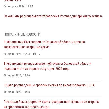
06 августа 2026, 14:07
Начальник регионального Управления Росгвардии принял участие в
митинге в честь дня освобождения города Орла
05 августа 2026, 13:16
2
ПОПУЛЯРНЫЕ НОВОСТИ
Ливенские росгвардейцы рассказали о результатах работы за
В Управлении Росгвардии по Орловской области прошло
первое полугодие
торжественное открытие храма
05 августа 2026, 13:12
28 июля 2026, 15:08
17
За месяц росгвардейцы задержали 15 лиц, подозреваемых в
В Управлении вневедомственной охраны Орловской области
совершении противоправных действий
подвели итоги за первое полугодие 2026 года
04 августа 2026, 14:21
09 июля 2026, 14:10
В Орле приняли присягу 28 новых росгвардейцев
В Орле росгвардейцы провели учения по пилотированию БПЛА
04 августа 2026, 14:06
2
16 июля 2026, 13:38
За месяц росгвардейцы приняли от граждан более 800 заявлений о
Росгвардейцы задержали троих граждан, подозреваемых в краже
предоставлении госуслуг
из орловского торгового центра