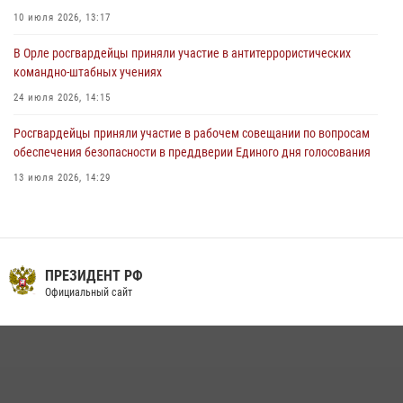
03 августа 2026, 14:30
10 июля 2026, 13:17
В Орле росгвардейцы приняли участие в антитеррористических
командно-штабных учениях
24 июля 2026, 14:15
Росгвардейцы приняли участие в рабочем совещании по вопросам
обеспечения безопасности в преддверии Единого дня голосования
13 июля 2026, 14:29
В Орле росгвардейцы за неделю проверили два детских лагеря
16 июля 2026, 13:34
Сотрудники Росгвардии пресекли дебош в орловском кафе
ПРЕЗИДЕНТ РФ
Официальный сайт
30 июля 2026, 14:27
На брифинге росгвардейцы рассказали орловцам об изменениях в
законодательстве, регулирующем оборот оружия
24 июля 2026, 14:16