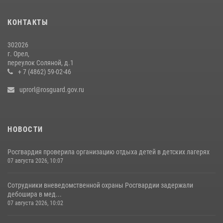
Росгвардейцы в Орле задержали мужчину по подозрению в краже
15 июля 2026, 14:49
КОНТАКТЫ
302026
г. Орел,
переулок Соляной, д.1
+ 7 (4862) 59-02-46
uprorl@rosguard.gov.ru
НОВОСТИ
Росгвардия проверила организацию отдыха детей в детских лагерях
07 августа 2026, 10:07
Сотрудники вневедомственной охраны Росгвардии задержали
дебошира в мед...
07 августа 2026, 10:02