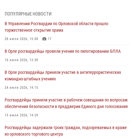
05 августа 2026, 13:16
2
ПОПУЛЯРНЫЕ НОВОСТИ
Ливенские росгвардейцы рассказали о результатах работы за
В Управлении Росгвардии по Орловской области прошло
первое полугодие
торжественное открытие храма
05 августа 2026, 13:12
28 июля 2026, 15:08
17
За месяц росгвардейцы задержали 15 лиц, подозреваемых в
В Орле росгвардейцы провели учения по пилотированию БПЛА
совершении противоправных действий
16 июля 2026, 13:38
04 августа 2026, 14:21
В Орле росгвардейцы приняли участие в антитеррористических
В Орле приняли присягу 28 новых росгвардейцев
командно-штабных учениях
04 августа 2026, 14:06
2
24 июля 2026, 14:15
За месяц росгвардейцы приняли от граждан более 800 заявлений о
Росгвардейцы приняли участие в рабочем совещании по вопросам
предоставлении госуслуг
обеспечения безопасности в преддверии Единого дня голосования
03 августа 2026, 14:30
13 июля 2026, 14:29
Росгвардейцы задержали троих граждан, подозреваемых в краже
из орловского торгового центра