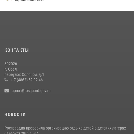
30 июля 2026, 14:27
На брифинге росгвардейцы рассказали орловцам об изменениях в
законодательстве, регулирующем оборот оружия
24 июля 2026, 14:16
Росгвардейцы в Орле задержали мужчину по подозрению в краже
15 июля 2026, 14:49
КОНТАКТЫ
302026
г. Орел,
переулок Соляной, д.1
+ 7 (4862) 59-02-46
uprorl@rosguard.gov.ru
НОВОСТИ
Росгвардия проверила организацию отдыха детей в детских лагерях
07 августа 2026, 10:07