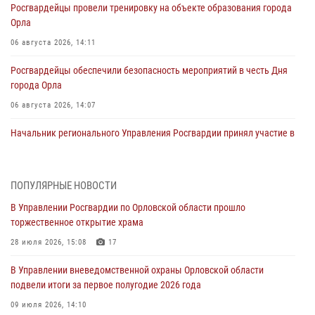
Росгвардейцы провели тренировку на объекте образования города
Орла
06 августа 2026, 14:11
Росгвардейцы обеспечили безопасность мероприятий в честь Дня
города Орла
06 августа 2026, 14:07
Начальник регионального Управления Росгвардии принял участие в
митинге в честь дня освобождения города Орла
05 августа 2026, 13:16
2
ПОПУЛЯРНЫЕ НОВОСТИ
Ливенские росгвардейцы рассказали о результатах работы за
В Управлении Росгвардии по Орловской области прошло
первое полугодие
торжественное открытие храма
05 августа 2026, 13:12
28 июля 2026, 15:08
17
За месяц росгвардейцы задержали 15 лиц, подозреваемых в
В Управлении вневедомственной охраны Орловской области
совершении противоправных действий
подвели итоги за первое полугодие 2026 года
04 августа 2026, 14:21
09 июля 2026, 14:10