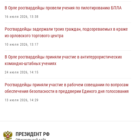
В Орле приняли присягу 28 новых росгвардейцев
В Орле росгвардейцы провели учения по пилотированию БПЛА
04 августа 2026, 14:06
2
16 июля 2026, 13:38
За месяц росгвардейцы приняли от граждан более 800 заявлений о
Росгвардейцы задержали троих граждан, подозреваемых в краже
предоставлении госуслуг
из орловского торгового центра
03 августа 2026, 14:30
10 июля 2026, 13:17
В Орле росгвардейцы приняли участие в антитеррористических
командно-штабных учениях
24 июля 2026, 14:15
Росгвардейцы приняли участие в рабочем совещании по вопросам
обеспечения безопасности в преддверии Единого дня голосования
13 июля 2026, 14:29
В Орле росгвардейцы за неделю проверили два детских лагеря
16 июля 2026, 13:34
Сотрудники Росгвардии пресекли дебош в орловском кафе
ПРЕЗИДЕНТ РФ
Официальный сайт