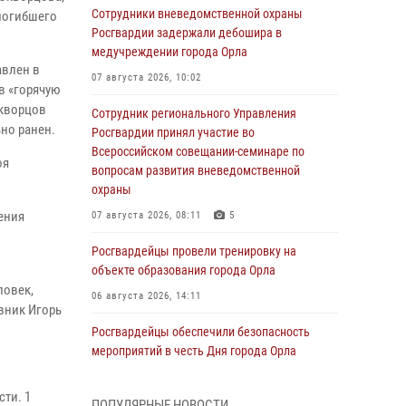
Сотрудники вневедомственной охраны
погибшего
Росгвардии задержали дебошира в
медучреждении города Орла
авлен в
07 августа 2026, 10:02
в «горячую
Скворцов
Сотрудник регионального Управления
но ранен.
Росгвардии принял участие во
Всероссийском совещании-семинаре по
оя
вопросам развития вневедомственной
охраны
ения
07 августа 2026, 08:11
5
Росгвардейцы провели тренировку на
объекте образования города Орла
ловек,
06 августа 2026, 14:11
овник Игорь
Росгвардейцы обеспечили безопасность
мероприятий в честь Дня города Орла
06 августа 2026, 14:07
ти. 1
ПОПУЛЯРНЫЕ НОВОСТИ