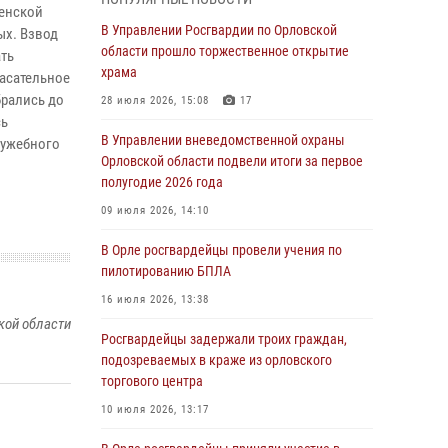
Начальник регионального Управления
ченской
Росгвардии принял участие в митинге в честь
В Управлении Росгвардии по Орловской
ых. Взвод
дня освобождения города Орла
области прошло торжественное открытие
ать
храма
асательное
05 августа 2026, 13:16
2
брались до
28 июля 2026, 15:08
17
Ливенские росгвардейцы рассказали о
сь
результатах работы за первое полугодие
В Управлении вневедомственной охраны
лужебного
Орловской области подвели итоги за первое
05 августа 2026, 13:12
полугодие 2026 года
За месяц росгвардейцы задержали 15 лиц,
09 июля 2026, 14:10
подозреваемых в совершении
противоправных действий
В Орле росгвардейцы провели учения по
пилотированию БПЛА
04 августа 2026, 14:21
16 июля 2026, 13:38
В Орле приняли присягу 28 новых
кой области
росгвардейцев
Росгвардейцы задержали троих граждан,
подозреваемых в краже из орловского
04 августа 2026, 14:06
2
торгового центра
За месяц росгвардейцы приняли от граждан
10 июля 2026, 13:17
более 800 заявлений о предоставлении
госуслуг