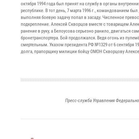
октября 1994 года был принят на службу в органы внутренн
республике. В тот день, 7 марта 1996 г., командованием бы
выполняя боевую задачу попал в засаду. Численное прево
подкрепление. Алексей Скворцов вместе с товарищем Але
ранение в руку, а Белоусова серьезно ранило, двигаться с
бронетранспортера. Бой продолжался. Ведя огонь из пулем
смертельным. Указом президента РФ №1329 от 6 сентября 1
долга, прапорщику милиции бойцу ОМОН Скворцову Алексею
Пресс-служба Управления Федерально