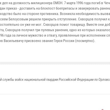
их дел на должность милиционера ОМОН. 7 марта 1996 года погиб в Че
л дан приказ - доставить на блокпост боеприпасы и эвакуировать ранен
сходство было на стороне противника. Возникла необходимость вызв
ксеем Белоусовым решили прикрыть отступление. Скворцов получил к
амостоятельно он уже не мог. Скворцов помог товарищу. Вместе они до
ёта, Скворцов получил три пулевых ранения, одно из которых оказало
996 года за личное мужество и отвагу, проявленные при исполнении с
 Васильевичу присвоено звание Героя России (посмертно).
й службы войск национальной гвардии Российской Федерации по Орловс