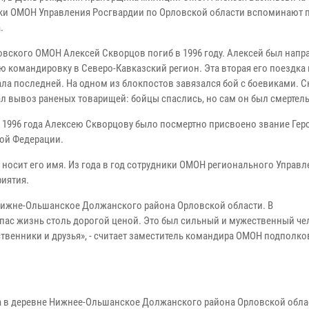
ки ОМОН Управления Росгвардии по Орловской области вспоминают 
.
овского ОМОН Алексей Скворцов погиб в 1996 году. Алексей был напр
ю командировку в Северо-Кавказский регион. Эта вторая его поездка 
тала последней. На одном из блокпостов завязался бой с боевиками. 
л вывоз раненых товарищей: бойцы спаслись, но сам он был смертель
я 1996 года Алексею Скворцову было посмертно присвоено звание Гер
ой Федерации.
 носит его имя. Из года в год сотрудники ОМОН регионального Управл
риятия.
ле Нижне-Ольшанское Должанского района Орловской области. В
 спас жизнь столь дорогой ценой. Это был сильный и мужественный че
ственники и друзья», - считает заместитель командира ОМОН подполк
да в деревне Нижнее-Ольшанское Должанского района Орловской облас