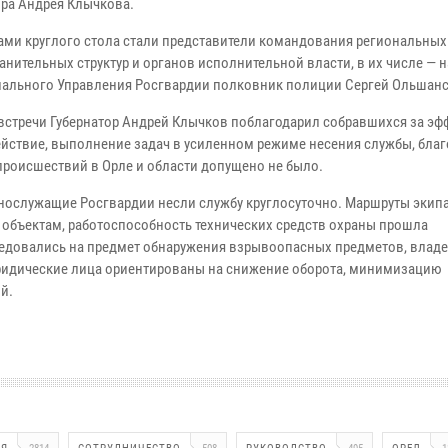
ора Андрея Клычкова.
ами круглого стола стали представители командования региональных
анительных структур и органов исполнительной власти, в их числе — 
иального Управления Росгвардии полковник полиции Сергей Ольшанс
 встречи Губернатор Андрей Клычков поблагодарил собравшихся за э
йствие, выполнение задач в усиленном режиме несения службы, благ
происшествий в Орле и области допущено не было.
нослужащие Росгвардии несли службу круглосуточно. Маршруты экип
бъектам, работоспособность технических средств охраны прошла
ледовались на предмет обнаружения взрывоопасных предметов, влад
ридические лица ориентированы на снижение оборота, минимизацию
й.