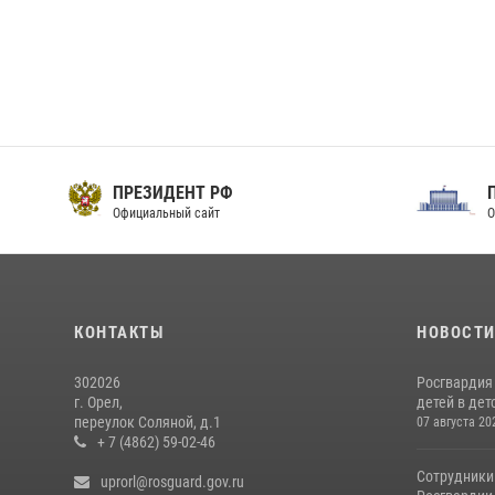
ПРЕЗИДЕНТ РФ
Официальный сайт
О
КОНТАКТЫ
НОВОСТ
302026
Росгвардия
г. Орел,
детей в дет
переулок Соляной, д.1
07 августа 20
+ 7 (4862) 59-02-46
Сотрудники
uprorl@rosguard.gov.ru