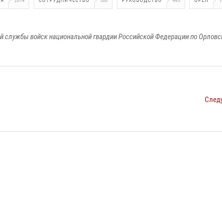
ИЯ
2814
СОТРУДНИЧЕСТВО
508
РУКОВОДСТВО
495
ОРЕЛ
1
й службы войск национальной гвардии Российской Федерации по Орловс
След