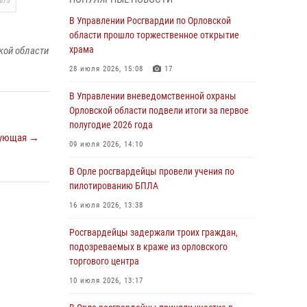
875
Начальник регионального Управления
Росгвардии принял участие в митинге в честь
В Управлении Росгвардии по Орловской
дня освобождения города Орла
области прошло торжественное открытие
храма
кой области
05 августа 2026, 13:16
2
28 июля 2026, 15:08
17
Ливенские росгвардейцы рассказали о
результатах работы за первое полугодие
В Управлении вневедомственной охраны
Орловской области подвели итоги за первое
05 августа 2026, 13:12
полугодие 2026 года
ующая →
За месяц росгвардейцы задержали 15 лиц,
09 июля 2026, 14:10
подозреваемых в совершении
противоправных действий
В Орле росгвардейцы провели учения по
пилотированию БПЛА
04 августа 2026, 14:21
16 июля 2026, 13:38
В Орле приняли присягу 28 новых
росгвардейцев
Росгвардейцы задержали троих граждан,
подозреваемых в краже из орловского
04 августа 2026, 14:06
2
торгового центра
За месяц росгвардейцы приняли от граждан
10 июля 2026, 13:17
более 800 заявлений о предоставлении
госуслуг