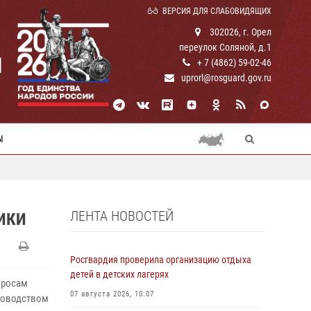
ВЕРСИЯ ДЛЯ СЛАБОВИДЯЩИХ
302026, г. Орел
переулок Соляной, д.1
И
+ 7 (4862) 59-02-46
uprorl@rosguard.gov.ru
Ы
ЛЕНТА НОВОСТЕЙ
ИКИ
Росгвардия проверила организацию отдыха
детей в детских лагерях
просам
07 августа 2026, 10:07
ководством