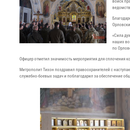
войск пр
ведомств
Благодар
Орловски
«Сила ду
наших во
по Орлов
Офицер отметил значимость мероприятия для сплочения ко
Митрополит Тихон поздравил правоохранителей с наступ
служебно-боевых задач и поблагодарил за обеспечение общ