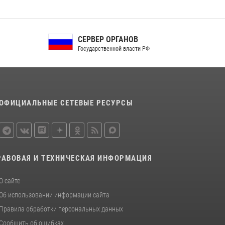
Сотрудники Росгвардии пресекли дебош в
орловском кафе
30 июля 2026, 14:27
СЕРВЕР ОРГАНОВ
Государственной власти РФ
Росгвардейцы в Орле задержали мужчину по
подозрению в краже
15 июля 2026, 14:49
ОФИЦИАЛЬНЫЕ СЕТЕВЫЕ РЕСУРСЫ
РАВОВАЯ И ТЕХНИЧЕСКАЯ ИНФОРМАЦИЯ
О сайте
Об использовании информации сайта
Правила обработки персональных данных
Сообщить об ошибках