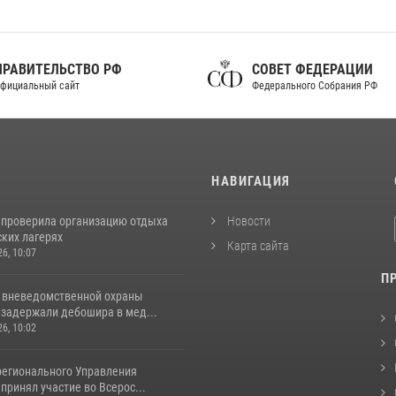
ПРАВИТЕЛЬСТВО РФ
СОВЕТ ФЕДЕРАЦИИ
фициальный сайт
Федерального Собрания РФ
И
НАВИГАЦИЯ
 проверила организацию отдыха
Новости
ских лагерях
Карта сайта
26, 10:07
П
 вневедомственной охраны
 задержали дебошира в мед...
26, 10:02
регионального Управления
принял участие во Всерос...