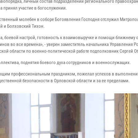
авопорядка, личный состав подразделений регионального правоохра
а принял участие в богослужении.
ственный молебен в соборе Богоявления Господня отслужил Митропо
й и Болховский Тихон.
ха, боевой настрой, готовность к взаимовыручке и помощи ближнему 
инов во все времена», - уверен заместитель начальника Управления Р
ской области по военно-политической работе подполковник Сергей О
ллектива, поднятия боевого духа сотрудников и военнослужащих.
ающим профессиональным праздником, пожелал успехов в выполнени
ественной безопасности в Орловской области и за ее пределами.