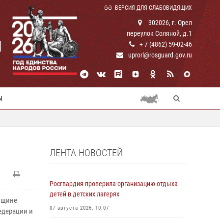
ВЕРСИЯ ДЛЯ СЛАБОВИДЯЩИХ
302026, г. Орел
переулок Соляной, д.1
И
+ 7 (4862) 59-02-46
uprorl@rosguard.gov.ru
Ы
ЛЕНТА НОВОСТЕЙ
Росгвардия проверила организацию отдыха
детей в детских лагерях
овщине
07 августа 2026, 10:07
едерации и