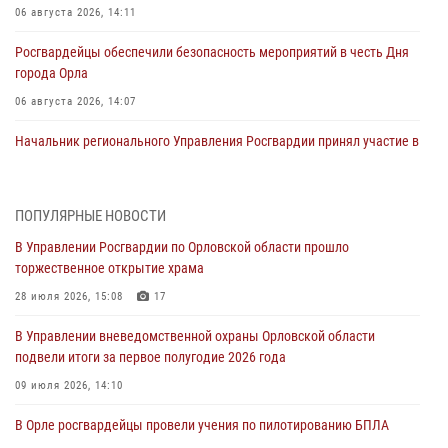
06 августа 2026, 14:11
Росгвардейцы обеспечили безопасность мероприятий в честь Дня
города Орла
06 августа 2026, 14:07
Начальник регионального Управления Росгвардии принял участие в
митинге в честь дня освобождения города Орла
05 августа 2026, 13:16
2
ПОПУЛЯРНЫЕ НОВОСТИ
Ливенские росгвардейцы рассказали о результатах работы за
В Управлении Росгвардии по Орловской области прошло
первое полугодие
торжественное открытие храма
05 августа 2026, 13:12
28 июля 2026, 15:08
17
За месяц росгвардейцы задержали 15 лиц, подозреваемых в
В Управлении вневедомственной охраны Орловской области
совершении противоправных действий
подвели итоги за первое полугодие 2026 года
04 августа 2026, 14:21
09 июля 2026, 14:10
В Орле приняли присягу 28 новых росгвардейцев
В Орле росгвардейцы провели учения по пилотированию БПЛА
04 августа 2026, 14:06
2