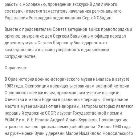
работы с молодежью, проведении экскурсий для личного
состава», - отметил заместитель начальника регионального
Управления Росгвардии подполковник Сергей Обидин.
Вместе с председателем Совета ветеранов войск правопорядка и
органов внутренних дел Сергеем Бавыкиным офицер передал
директору музея Сергею Широкову благодарность от
командования и выразил уверенность в дальнейшем
сотрудничестве.
Справочно:
В Орле история военно-исторического музея началась в августе
1983 года. Экспозиции посвящены страницам военной истории
Орловщины и ее жителям, принимавшим участие в защите
Отечества и малой Родины в различные периоды. Центральное
место в музее занимают две диорамы, автором которых является
народный художник СССР, лауреат Государственной премии
РСФСР им. И.Е. Репина Андрей Ильич Курнаков. Произведения
отражают начало прорыва немецкой обороны 12 июля 1943 года
на рубеже реки Зуши у деревни Малое Измайлово Новосильского