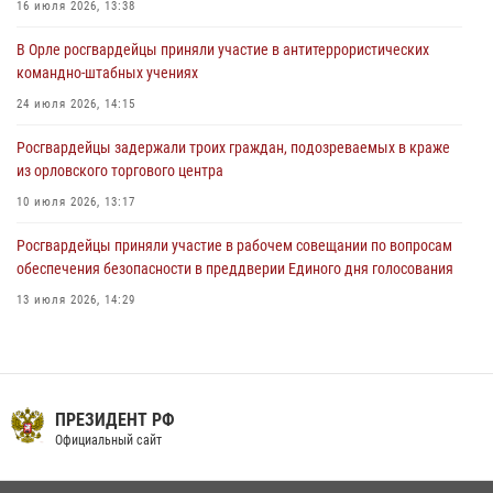
16 июля 2026, 13:38
За месяц росгвардейцы приняли от граждан более 800 заявлений о
В Орле росгвардейцы приняли участие в антитеррористических
предоставлении госуслуг
командно-штабных учениях
03 августа 2026, 14:30
24 июля 2026, 14:15
Росгвардейцы задержали троих граждан, подозреваемых в краже
из орловского торгового центра
10 июля 2026, 13:17
Росгвардейцы приняли участие в рабочем совещании по вопросам
обеспечения безопасности в преддверии Единого дня голосования
13 июля 2026, 14:29
На брифинге росгвардейцы рассказали орловцам об изменениях в
законодательстве, регулирующем оборот оружия
24 июля 2026, 14:16
ПРЕЗИДЕНТ РФ
Сотрудники Росгвардии пресекли дебош в орловском кафе
Официальный сайт
30 июля 2026, 14:27