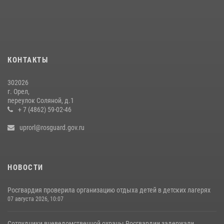
В Орле росгвардейцы за неделю проверили два детских лагеря
16 июля 2026, 13:34
Росгвардейцы в Орле задержали мужчину по подозрению в краже
15 июля 2026, 14:49
КОНТАКТЫ
302026
г. Орел,
переулок Соляной, д.1
+ 7 (4862) 59-02-46
uprorl@rosguard.gov.ru
НОВОСТИ
Росгвардия проверила организацию отдыха детей в детских лагерях
07 августа 2026, 10:07
Сотрудники вневедомственной охраны Росгвардии задержали