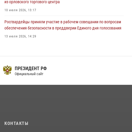
из орловского торгового центра
10 июля 2026, 13:17
Росгвардейцы приняли участие в рабочем совещании по вопросам
обеспечения безопасности в преддверии Единого дня голосования
13 июля 2026, 14:29
Сотрудники Росгвардии пресекли дебош в орловском кафе
30 июля 2026, 14:27
На брифинге росгвардейцы рассказали орловцам об изменениях в
ПРЕЗИДЕНТ РФ
законодательстве, регулирующем оборот оружия
Официальный сайт
24 июля 2026, 14:16
В Орле росгвардейцы за неделю проверили два детских лагеря
16 июля 2026, 13:34
Росгвардейцы в Орле задержали мужчину по подозрению в краже
15 июля 2026, 14:49
КОНТАКТЫ