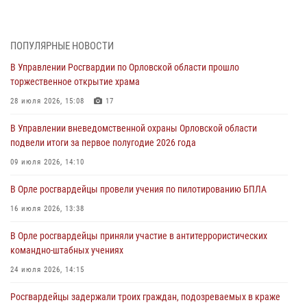
митинге в честь дня освобождения города Орла
05 августа 2026, 13:16
2
ПОПУЛЯРНЫЕ НОВОСТИ
Ливенские росгвардейцы рассказали о результатах работы за
В Управлении Росгвардии по Орловской области прошло
первое полугодие
торжественное открытие храма
05 августа 2026, 13:12
28 июля 2026, 15:08
17
За месяц росгвардейцы задержали 15 лиц, подозреваемых в
В Управлении вневедомственной охраны Орловской области
совершении противоправных действий
подвели итоги за первое полугодие 2026 года
04 августа 2026, 14:21
09 июля 2026, 14:10
В Орле приняли присягу 28 новых росгвардейцев
В Орле росгвардейцы провели учения по пилотированию БПЛА
04 августа 2026, 14:06
2
16 июля 2026, 13:38
За месяц росгвардейцы приняли от граждан более 800 заявлений о
В Орле росгвардейцы приняли участие в антитеррористических
предоставлении госуслуг
командно-штабных учениях
03 августа 2026, 14:30
24 июля 2026, 14:15
Росгвардейцы задержали троих граждан, подозреваемых в краже