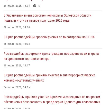
Росгвардейцы обеспечили безопасность во время празднования
Дня ВДВ
28 июля 2026, 15:08
17
03 августа 2026, 14:23
В Управлении вневедомственной охраны Орловской области
подвели итоги за первое полугодие 2026 года
В Орле росгвардейцы приняли участие в учениях на избирательном
участке
09 июля 2026, 14:10
31 июля 2026, 13:21
В Орле росгвардейцы провели учения по пилотированию БПЛА
Жительница Мценска сдала в Росгвардию незарегистрированное
16 июля 2026, 13:38
ружьё
Росгвардейцы задержали троих граждан, подозреваемых в краже
31 июля 2026, 13:16
из орловского торгового центра
10 июля 2026, 13:17
В Орле росгвардейцы приняли участие в антитеррористических
командно-штабных учениях
24 июля 2026, 14:15
Росгвардейцы приняли участие в рабочем совещании по вопросам
обеспечения безопасности в преддверии Единого дня голосования
13 июля 2026, 14:29