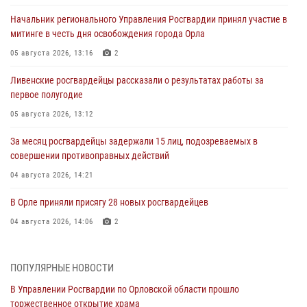
Начальник регионального Управления Росгвардии принял участие в
митинге в честь дня освобождения города Орла
05 августа 2026, 13:16
2
Ливенские росгвардейцы рассказали о результатах работы за
первое полугодие
05 августа 2026, 13:12
За месяц росгвардейцы задержали 15 лиц, подозреваемых в
совершении противоправных действий
04 августа 2026, 14:21
В Орле приняли присягу 28 новых росгвардейцев
04 августа 2026, 14:06
2
За месяц росгвардейцы приняли от граждан более 800 заявлений о
предоставлении госуслуг
ПОПУЛЯРНЫЕ НОВОСТИ
03 августа 2026, 14:30
В Управлении Росгвардии по Орловской области прошло
торжественное открытие храма