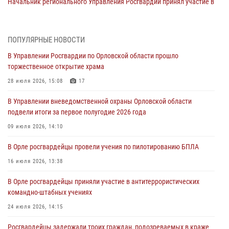
Начальник регионального Управления Росгвардии принял участие в
митинге в честь дня освобождения города Орла
05 августа 2026, 13:16
2
ПОПУЛЯРНЫЕ НОВОСТИ
Ливенские росгвардейцы рассказали о результатах работы за
В Управлении Росгвардии по Орловской области прошло
первое полугодие
торжественное открытие храма
05 августа 2026, 13:12
28 июля 2026, 15:08
17
За месяц росгвардейцы задержали 15 лиц, подозреваемых в
В Управлении вневедомственной охраны Орловской области
совершении противоправных действий
подвели итоги за первое полугодие 2026 года
04 августа 2026, 14:21
09 июля 2026, 14:10
В Орле приняли присягу 28 новых росгвардейцев
В Орле росгвардейцы провели учения по пилотированию БПЛА
04 августа 2026, 14:06
2
16 июля 2026, 13:38
За месяц росгвардейцы приняли от граждан более 800 заявлений о
В Орле росгвардейцы приняли участие в антитеррористических
предоставлении госуслуг
командно-штабных учениях
03 августа 2026, 14:30
24 июля 2026, 14:15
Росгвардейцы задержали троих граждан, подозреваемых в краже