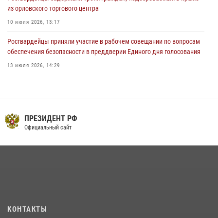
из орловского торгового центра
10 июля 2026, 13:17
Росгвардейцы приняли участие в рабочем совещании по вопросам
обеспечения безопасности в преддверии Единого дня голосования
13 июля 2026, 14:29
На брифинге росгвардейцы рассказали орловцам об изменениях в
законодательстве, регулирующем оборот оружия
24 июля 2026, 14:16
ПРЕЗИДЕНТ РФ
В Орле росгвардейцы за неделю проверили два детских лагеря
Официальный сайт
16 июля 2026, 13:34
Сотрудники Росгвардии пресекли дебош в орловском кафе
30 июля 2026, 14:27
Росгвардейцы в Орле задержали мужчину по подозрению в краже
15 июля 2026, 14:49
КОНТАКТЫ