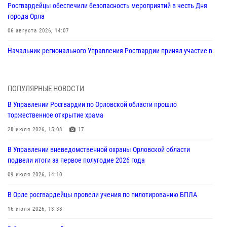
Росгвардейцы обеспечили безопасность мероприятий в честь Дня
города Орла
06 августа 2026, 14:07
Начальник регионального Управления Росгвардии принял участие в
митинге в честь дня освобождения города Орла
05 августа 2026, 13:16
2
ПОПУЛЯРНЫЕ НОВОСТИ
Ливенские росгвардейцы рассказали о результатах работы за
В Управлении Росгвардии по Орловской области прошло
первое полугодие
торжественное открытие храма
05 августа 2026, 13:12
28 июля 2026, 15:08
17
За месяц росгвардейцы задержали 15 лиц, подозреваемых в
В Управлении вневедомственной охраны Орловской области
совершении противоправных действий
подвели итоги за первое полугодие 2026 года
04 августа 2026, 14:21
09 июля 2026, 14:10
В Орле приняли присягу 28 новых росгвардейцев
В Орле росгвардейцы провели учения по пилотированию БПЛА
04 августа 2026, 14:06
2
16 июля 2026, 13:38
За месяц росгвардейцы приняли от граждан более 800 заявлений о