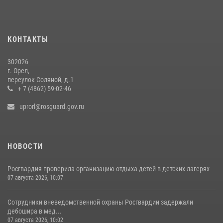
30 июля 2026, 14:27
Росгвардейцы в Орле задержали мужчину по подозрению в краже
15 июля 2026, 14:49
КОНТАКТЫ
302026
г. Орел,
переулок Соляной, д.1
+ 7 (4862) 59-02-46
uprorl@rosguard.gov.ru
НОВОСТИ
Росгвардия проверила организацию отдыха детей в детских лагерях
07 августа 2026, 10:07
Сотрудники вневедомственной охраны Росгвардии задержали
дебошира в мед...
07 августа 2026, 10:02