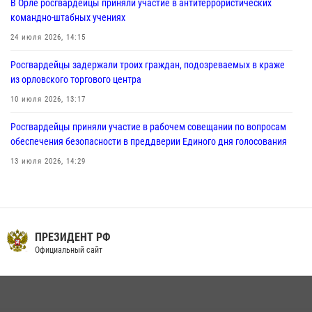
В Орле росгвардейцы приняли участие в антитеррористических
предоставлении госуслуг
командно-штабных учениях
03 августа 2026, 14:30
24 июля 2026, 14:15
Росгвардейцы задержали троих граждан, подозреваемых в краже
из орловского торгового центра
10 июля 2026, 13:17
Росгвардейцы приняли участие в рабочем совещании по вопросам
обеспечения безопасности в преддверии Единого дня голосования
13 июля 2026, 14:29
В Орле росгвардейцы за неделю проверили два детских лагеря
16 июля 2026, 13:34
На брифинге росгвардейцы рассказали орловцам об изменениях в
ПРЕЗИДЕНТ РФ
законодательстве, регулирующем оборот оружия
Официальный сайт
24 июля 2026, 14:16
Сотрудники Росгвардии пресекли дебош в орловском кафе