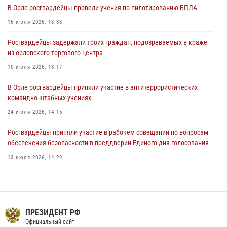
В Орле росгвардейцы провели учения по пилотированию БПЛА
04 августа 2026, 14:06
2
16 июля 2026, 13:38
За месяц росгвардейцы приняли от граждан более 800 заявлений о
Росгвардейцы задержали троих граждан, подозреваемых в краже
предоставлении госуслуг
из орловского торгового центра
03 августа 2026, 14:30
10 июля 2026, 13:17
В Орле росгвардейцы приняли участие в антитеррористических
командно-штабных учениях
24 июля 2026, 14:15
Росгвардейцы приняли участие в рабочем совещании по вопросам
обеспечения безопасности в преддверии Единого дня голосования
13 июля 2026, 14:29
Сотрудники Росгвардии пресекли дебош в орловском кафе
30 июля 2026, 14:27
На брифинге росгвардейцы рассказали орловцам об изменениях в
ПРЕЗИДЕНТ РФ
законодательстве, регулирующем оборот оружия
Официальный сайт