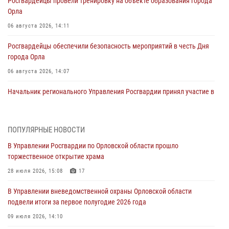
Росгвардейцы провели тренировку на объекте образования города
Орла
06 августа 2026, 14:11
Росгвардейцы обеспечили безопасность мероприятий в честь Дня
города Орла
06 августа 2026, 14:07
Начальник регионального Управления Росгвардии принял участие в
митинге в честь дня освобождения города Орла
05 августа 2026, 13:16
2
ПОПУЛЯРНЫЕ НОВОСТИ
Ливенские росгвардейцы рассказали о результатах работы за
В Управлении Росгвардии по Орловской области прошло
первое полугодие
торжественное открытие храма
05 августа 2026, 13:12
28 июля 2026, 15:08
17
За месяц росгвардейцы задержали 15 лиц, подозреваемых в
В Управлении вневедомственной охраны Орловской области
совершении противоправных действий
подвели итоги за первое полугодие 2026 года
04 августа 2026, 14:21
09 июля 2026, 14:10
В Орле приняли присягу 28 новых росгвардейцев