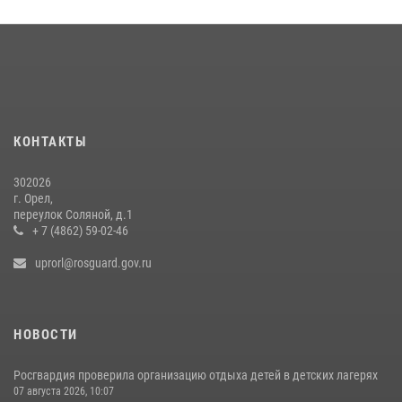
24 июля 2026, 14:16
В Орле росгвардейцы за неделю проверили два детских лагеря
16 июля 2026, 13:34
Росгвардейцы в Орле задержали мужчину по подозрению в краже
15 июля 2026, 14:49
КОНТАКТЫ
302026
г. Орел,
переулок Соляной, д.1
+ 7 (4862) 59-02-46
uprorl@rosguard.gov.ru
НОВОСТИ
Росгвардия проверила организацию отдыха детей в детских лагерях
07 августа 2026, 10:07