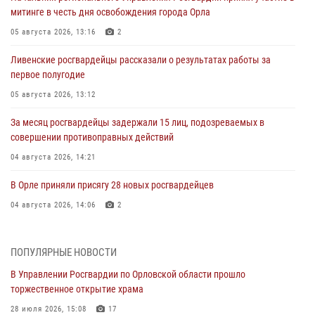
митинге в честь дня освобождения города Орла
05 августа 2026, 13:16
2
Ливенские росгвардейцы рассказали о результатах работы за
первое полугодие
05 августа 2026, 13:12
За месяц росгвардейцы задержали 15 лиц, подозреваемых в
совершении противоправных действий
04 августа 2026, 14:21
В Орле приняли присягу 28 новых росгвардейцев
04 августа 2026, 14:06
2
За месяц росгвардейцы приняли от граждан более 800 заявлений о
предоставлении госуслуг
ПОПУЛЯРНЫЕ НОВОСТИ
03 августа 2026, 14:30
В Управлении Росгвардии по Орловской области прошло
торжественное открытие храма
Росгвардейцы обеспечили безопасность во время празднования
Дня ВДВ
28 июля 2026, 15:08
17