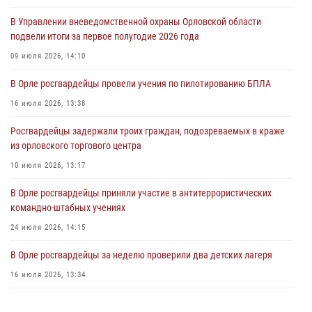
03 августа 2026, 14:23
В Управлении вневедомственной охраны Орловской области
подвели итоги за первое полугодие 2026 года
В Орле росгвардейцы приняли участие в учениях на избирательном
участке
09 июля 2026, 14:10
31 июля 2026, 13:21
В Орле росгвардейцы провели учения по пилотированию БПЛА
Жительница Мценска сдала в Росгвардию незарегистрированное
16 июля 2026, 13:38
ружьё
Росгвардейцы задержали троих граждан, подозреваемых в краже
31 июля 2026, 13:16
из орловского торгового центра
10 июля 2026, 13:17
В Орле росгвардейцы приняли участие в антитеррористических
командно-штабных учениях
24 июля 2026, 14:15
В Орле росгвардейцы за неделю проверили два детских лагеря
16 июля 2026, 13:34
Росгвардейцы приняли участие в рабочем совещании по вопросам