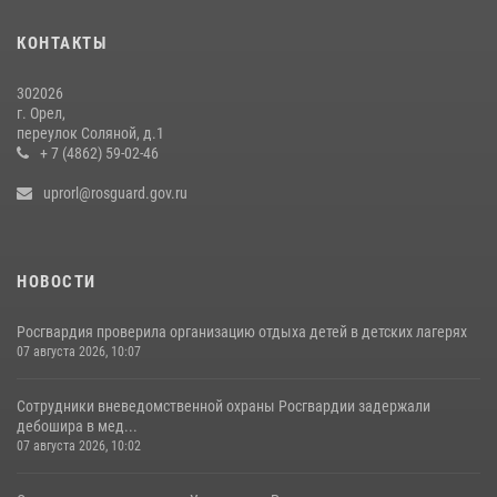
законодательстве о частной охранной деятельности
29 июля 2026, 14:06
КОНТАКТЫ
302026
г. Орел,
переулок Соляной, д.1
+ 7 (4862) 59-02-46
uprorl@rosguard.gov.ru
НОВОСТИ
Росгвардия проверила организацию отдыха детей в детских лагерях
07 августа 2026, 10:07
Сотрудники вневедомственной охраны Росгвардии задержали
дебошира в мед...
07 августа 2026, 10:02