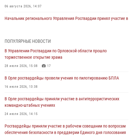
06 августа 2026, 14:07
Начальник регионального Управления Росгвардии принял участие в
митинге в честь дня освобождения города Орла
05 августа 2026, 13:16
2
ПОПУЛЯРНЫЕ НОВОСТИ
Ливенские росгвардейцы рассказали о результатах работы за
В Управлении Росгвардии по Орловской области прошло
первое полугодие
торжественное открытие храма
05 августа 2026, 13:12
28 июля 2026, 15:08
17
За месяц росгвардейцы задержали 15 лиц, подозреваемых в
В Орле росгвардейцы провели учения по пилотированию БПЛА
совершении противоправных действий
16 июля 2026, 13:38
04 августа 2026, 14:21
В Орле росгвардейцы приняли участие в антитеррористических
В Орле приняли присягу 28 новых росгвардейцев
командно-штабных учениях
04 августа 2026, 14:06
2
24 июля 2026, 14:15
За месяц росгвардейцы приняли от граждан более 800 заявлений о
Росгвардейцы приняли участие в рабочем совещании по вопросам
предоставлении госуслуг
обеспечения безопасности в преддверии Единого дня голосования
03 августа 2026, 14:30