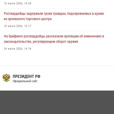
13 июля 2026, 14:29
Росгвардейцы задержали троих граждан, подозреваемых в краже
из орловского торгового центра
10 июля 2026, 13:17
На брифинге росгвардейцы рассказали орловцам об изменениях в
законодательстве, регулирующем оборот оружия
24 июля 2026, 14:16
Сотрудники Росгвардии пресекли дебош в орловском кафе
30 июля 2026, 14:27
В Орле росгвардейцы за неделю проверили два детских лагеря
ПРАВИТЕЛЬСТВО РФ
Официальный сайт
16 июля 2026, 13:34
Росгвардейцы в Орле задержали мужчину по подозрению в краже
15 июля 2026, 14:49
Росгвардейцы провели брифинг по теме изменений в