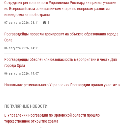
Сотрудник регионального Управления Росгвардии принял участие
во Всероссийском совещании-семинаре по вопросам развития
вневедомственной охраны
07 августа 2026, 08:11
5
Росгвардейцы провели тренировку на объекте образования города
Орла
06 августа 2026, 14:11
Росгвардейцы обеспечили безопасность мероприятий в честь Дня
города Орла
06 августа 2026, 14:07
Начальник регионального Управления Росгвардии принял участие в
митинге в честь дня освобождения города Орла
05 августа 2026, 13:16
2
ПОПУЛЯРНЫЕ НОВОСТИ
Ливенские росгвардейцы рассказали о результатах работы за
В Управлении Росгвардии по Орловской области прошло
первое полугодие
торжественное открытие храма
05 августа 2026, 13:12