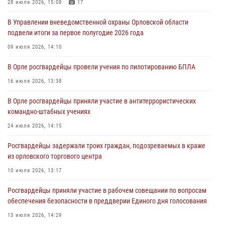
28 июля 2026, 15:08
17
За месяц росгвардейцы задержали 15 лиц, подозреваемых в
В Управлении вневедомственной охраны Орловской области
совершении противоправных действий
подвели итоги за первое полугодие 2026 года
04 августа 2026, 14:21
09 июля 2026, 14:10
В Орле приняли присягу 28 новых росгвардейцев
В Орле росгвардейцы провели учения по пилотированию БПЛА
04 августа 2026, 14:06
2
16 июля 2026, 13:38
За месяц росгвардейцы приняли от граждан более 800 заявлений о
В Орле росгвардейцы приняли участие в антитеррористических
предоставлении госуслуг
командно-штабных учениях
03 августа 2026, 14:30
24 июля 2026, 14:15
Росгвардейцы задержали троих граждан, подозреваемых в краже
из орловского торгового центра
10 июля 2026, 13:17
Росгвардейцы приняли участие в рабочем совещании по вопросам
обеспечения безопасности в преддверии Единого дня голосования
13 июля 2026, 14:29