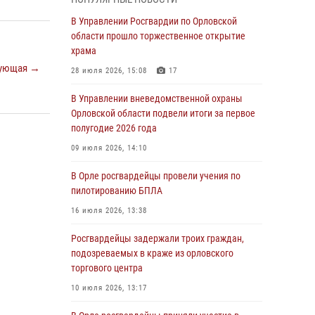
Начальник регионального Управления
Росгвардии принял участие в митинге в честь
В Управлении Росгвардии по Орловской
дня освобождения города Орла
области прошло торжественное открытие
храма
05 августа 2026, 13:16
2
ующая →
28 июля 2026, 15:08
17
Ливенские росгвардейцы рассказали о
результатах работы за первое полугодие
В Управлении вневедомственной охраны
Орловской области подвели итоги за первое
05 августа 2026, 13:12
полугодие 2026 года
За месяц росгвардейцы задержали 15 лиц,
09 июля 2026, 14:10
подозреваемых в совершении
противоправных действий
В Орле росгвардейцы провели учения по
пилотированию БПЛА
04 августа 2026, 14:21
16 июля 2026, 13:38
В Орле приняли присягу 28 новых
росгвардейцев
Росгвардейцы задержали троих граждан,
подозреваемых в краже из орловского
04 августа 2026, 14:06
2
торгового центра
За месяц росгвардейцы приняли от граждан
10 июля 2026, 13:17
более 800 заявлений о предоставлении
госуслуг