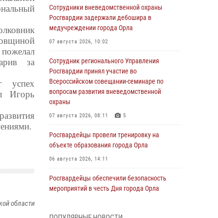
ональный
Сотрудники вневедомственной охраны
Росгвардии задержали дебошира в
медучреждении города Орла
олковник
довщиной
07 августа 2026, 10:02
 пожелал
дарив за
Сотрудник регионального Управления
Росгвардии принял участие во
Всероссийском совещании-семинаре по
т успех
вопросам развития вневедомственной
л Игорь
охраны
развития
07 августа 2026, 08:11
5
мениями.
Росгвардейцы провели тренировку на
объекте образования города Орла
06 августа 2026, 14:11
Росгвардейцы обеспечили безопасность
мероприятий в честь Дня города Орла
кой области
06 августа 2026, 14:07
ПОПУЛЯРНЫЕ НОВОСТИ