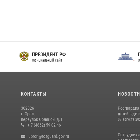
ПРЕЗИДЕНТ РФ
Официальный сайт
О
КОНТАКТЫ
НОВОСТ
302026
Росгвардия
г. Орел,
детей в дет
переулок Соляной, д.1
07 августа 20
+ 7 (4862) 59-02-46
Сотрудники
uprorl@rosguard.gov.ru