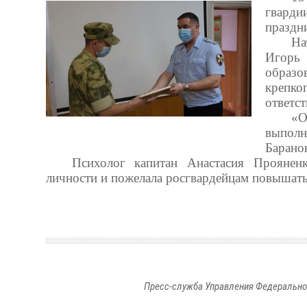
гварди
праздн
На
Игорь 
образо
крепко
ответс
«О
выпол
Барано
Психолог капитан Анастасия Прояненк
личности и пожелала росгвардейцам повышат
Пресс-служба Управления Федерально