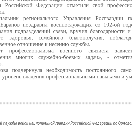
и Российской Федерации отметили свой професси
ик.
чальник регионального Управления Росгвардии п
Баранов поздравил военнослужащих со 102-ой го
вания подразделений связи, вручил благодарности и
го здоровья, семейного благополучия, поблаго
твенное отношение к несению службы.
т профессионализма военного связиста зависи
нения многих служебно-боевых задач», - отмети
в.
ова подчеркнула необходимость постоянного само
ь уровень владения профессиональными навыками и у
й службы войск национальной гвардии Российской Федерации по Орловс