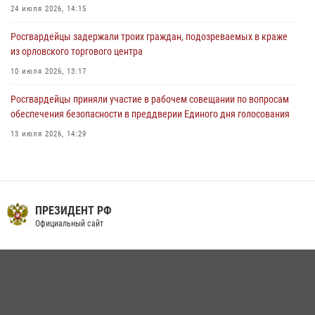
24 июля 2026, 14:15
Росгвардейцы задержали троих граждан, подозреваемых в краже
из орловского торгового центра
10 июля 2026, 13:17
Росгвардейцы приняли участие в рабочем совещании по вопросам
обеспечения безопасности в преддверии Единого дня голосования
13 июля 2026, 14:29
В Орле росгвардейцы за неделю проверили два детских лагеря
16 июля 2026, 13:34
На брифинге росгвардейцы рассказали орловцам об изменениях в
ПРЕЗИДЕНТ РФ
законодательстве, регулирующем оборот оружия
Официальный сайт
24 июля 2026, 14:16
Сотрудники Росгвардии пресекли дебош в орловском кафе
30 июля 2026, 14:27