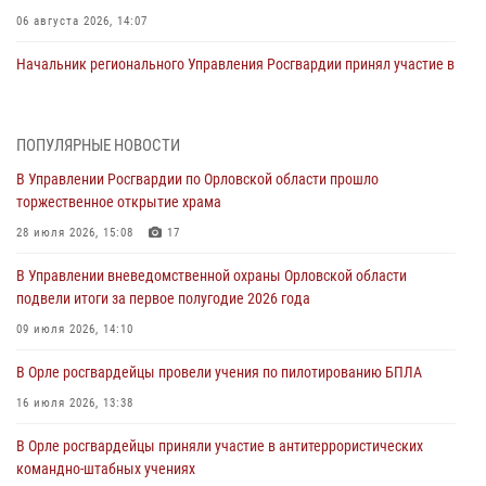
06 августа 2026, 14:07
Начальник регионального Управления Росгвардии принял участие в
митинге в честь дня освобождения города Орла
05 августа 2026, 13:16
2
ПОПУЛЯРНЫЕ НОВОСТИ
Ливенские росгвардейцы рассказали о результатах работы за
В Управлении Росгвардии по Орловской области прошло
первое полугодие
торжественное открытие храма
05 августа 2026, 13:12
28 июля 2026, 15:08
17
За месяц росгвардейцы задержали 15 лиц, подозреваемых в
В Управлении вневедомственной охраны Орловской области
совершении противоправных действий
подвели итоги за первое полугодие 2026 года
04 августа 2026, 14:21
09 июля 2026, 14:10
В Орле приняли присягу 28 новых росгвардейцев
В Орле росгвардейцы провели учения по пилотированию БПЛА
04 августа 2026, 14:06
2
16 июля 2026, 13:38
За месяц росгвардейцы приняли от граждан более 800 заявлений о
В Орле росгвардейцы приняли участие в антитеррористических
предоставлении госуслуг
командно-штабных учениях
03 августа 2026, 14:30