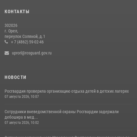
Росгвардейцы в Орле задержали мужчину по подозрению в краже
15 июля 2026, 14:49
КОНТАКТЫ
302026
г. Орел,
переулок Соляной, д.1
+ 7 (4862) 59-02-46
uprorl@rosguard.gov.ru
НОВОСТИ
Росгвардия проверила организацию отдыха детей в детских лагерях
07 августа 2026, 10:07
Сотрудники вневедомственной охраны Росгвардии задержали
дебошира в мед...
07 августа 2026, 10:02