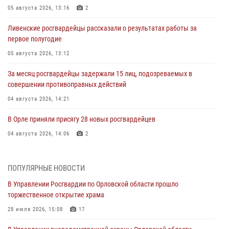
05 августа 2026, 13:16
2
Ливенские росгвардейцы рассказали о результатах работы за
первое полугодие
05 августа 2026, 13:12
За месяц росгвардейцы задержали 15 лиц, подозреваемых в
совершении противоправных действий
04 августа 2026, 14:21
В Орле приняли присягу 28 новых росгвардейцев
04 августа 2026, 14:06
2
За месяц росгвардейцы приняли от граждан более 800 заявлений о
предоставлении госуслуг
ПОПУЛЯРНЫЕ НОВОСТИ
03 августа 2026, 14:30
В Управлении Росгвардии по Орловской области прошло
торжественное открытие храма
Росгвардейцы обеспечили безопасность во время празднования
Дня ВДВ
28 июля 2026, 15:08
17
03 августа 2026, 14:23