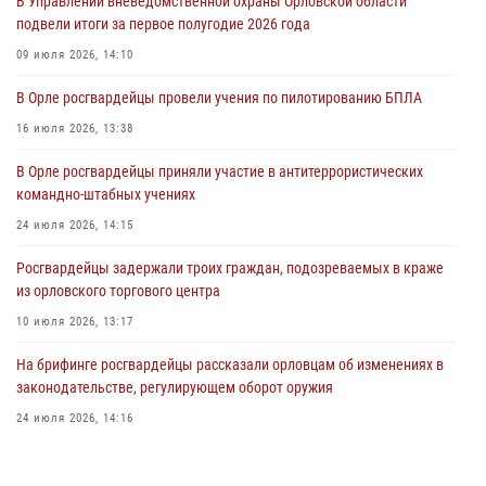
В Управлении вневедомственной охраны Орловской области
подвели итоги за первое полугодие 2026 года
В Орле росгвардейцы приняли участие в учениях на избирательном
участке
09 июля 2026, 14:10
31 июля 2026, 13:21
В Орле росгвардейцы провели учения по пилотированию БПЛА
Жительница Мценска сдала в Росгвардию незарегистрированное
16 июля 2026, 13:38
ружьё
В Орле росгвардейцы приняли участие в антитеррористических
31 июля 2026, 13:16
командно-штабных учениях
24 июля 2026, 14:15
Росгвардейцы задержали троих граждан, подозреваемых в краже
из орловского торгового центра
10 июля 2026, 13:17
На брифинге росгвардейцы рассказали орловцам об изменениях в
законодательстве, регулирующем оборот оружия
24 июля 2026, 14:16
Росгвардейцы приняли участие в рабочем совещании по вопросам
обеспечения безопасности в преддверии Единого дня голосования