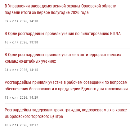
За месяц росгвардейцы задержали 15 лиц, подозреваемых в
В Управлении вневедомственной охраны Орловской области
совершении противоправных действий
подвели итоги за первое полугодие 2026 года
04 августа 2026, 14:21
09 июля 2026, 14:10
В Орле приняли присягу 28 новых росгвардейцев
В Орле росгвардейцы провели учения по пилотированию БПЛА
04 августа 2026, 14:06
2
16 июля 2026, 13:38
За месяц росгвардейцы приняли от граждан более 800 заявлений о
В Орле росгвардейцы приняли участие в антитеррористических
предоставлении госуслуг
командно-штабных учениях
03 августа 2026, 14:30
24 июля 2026, 14:15
Росгвардейцы приняли участие в рабочем совещании по вопросам
обеспечения безопасности в преддверии Единого дня голосования
13 июля 2026, 14:29
Росгвардейцы задержали троих граждан, подозреваемых в краже
из орловского торгового центра
10 июля 2026, 13:17
В Орле росгвардейцы за неделю проверили два детских лагеря