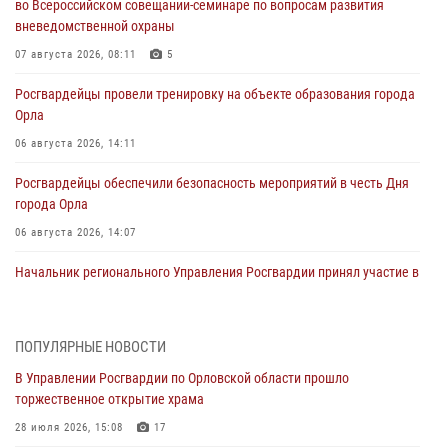
во Всероссийском совещании-семинаре по вопросам развития
вневедомственной охраны
07 августа 2026, 08:11
5
Росгвардейцы провели тренировку на объекте образования города
Орла
06 августа 2026, 14:11
Росгвардейцы обеспечили безопасность мероприятий в честь Дня
города Орла
06 августа 2026, 14:07
Начальник регионального Управления Росгвардии принял участие в
митинге в честь дня освобождения города Орла
05 августа 2026, 13:16
2
ПОПУЛЯРНЫЕ НОВОСТИ
Ливенские росгвардейцы рассказали о результатах работы за
В Управлении Росгвардии по Орловской области прошло
первое полугодие
торжественное открытие храма
05 августа 2026, 13:12
28 июля 2026, 15:08
17