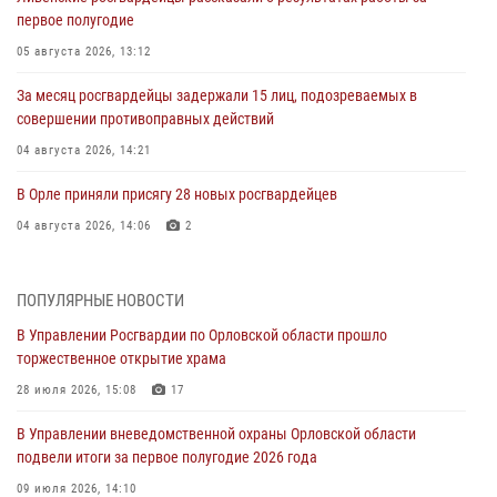
первое полугодие
05 августа 2026, 13:12
За месяц росгвардейцы задержали 15 лиц, подозреваемых в
совершении противоправных действий
04 августа 2026, 14:21
В Орле приняли присягу 28 новых росгвардейцев
04 августа 2026, 14:06
2
За месяц росгвардейцы приняли от граждан более 800 заявлений о
предоставлении госуслуг
ПОПУЛЯРНЫЕ НОВОСТИ
03 августа 2026, 14:30
В Управлении Росгвардии по Орловской области прошло
торжественное открытие храма
Росгвардейцы обеспечили безопасность во время празднования
Дня ВДВ
28 июля 2026, 15:08
17
03 августа 2026, 14:23
В Управлении вневедомственной охраны Орловской области
подвели итоги за первое полугодие 2026 года
В Орле росгвардейцы приняли участие в учениях на избирательном
участке
09 июля 2026, 14:10