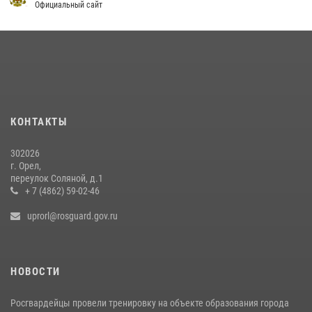
законодательстве, регулирующем оборот оружия
Официальный сайт
24 июля 2026, 14:16
Сотрудники Росгвардии пресекли дебош в орловском кафе
30 июля 2026, 14:27
Росгвардейцы в Орле задержали мужчину по подозрению в краже
15 июля 2026, 14:49
КОНТАКТЫ
302026
г. Орел,
переулок Соляной, д.1
+ 7 (4862) 59-02-46
uprorl@rosguard.gov.ru
НОВОСТИ
Росгвардейцы провели тренировку на объекте образования города