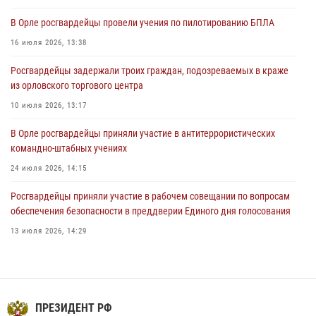
31 июля 2026, 13:21
В Орле росгвардейцы провели учения по пилотированию БПЛА
Жительница Мценска сдала в Росгвардию незарегистрированное
16 июля 2026, 13:38
ружьё
Росгвардейцы задержали троих граждан, подозреваемых в краже
31 июля 2026, 13:16
из орловского торгового центра
10 июля 2026, 13:17
В Орле росгвардейцы приняли участие в антитеррористических
командно-штабных учениях
24 июля 2026, 14:15
Росгвардейцы приняли участие в рабочем совещании по вопросам
обеспечения безопасности в преддверии Единого дня голосования
13 июля 2026, 14:29
В Орле росгвардейцы за неделю проверили два детских лагеря
16 июля 2026, 13:34
На брифинге росгвардейцы рассказали орловцам об изменениях в
ПРЕЗИДЕНТ РФ