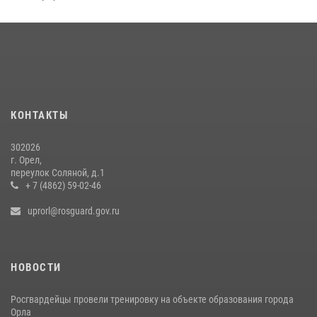
24 июля 2026, 14:16
Сотрудники Росгвардии пресекли дебош в орловском кафе
30 июля 2026, 14:27
Росгвардейцы в Орле задержали мужчину по подозрению в краже
15 июля 2026, 14:49
КОНТАКТЫ
302026
г. Орел,
переулок Соляной, д.1
+ 7 (4862) 59-02-46
uprorl@rosguard.gov.ru
НОВОСТИ
Росгвардейцы провели тренировку на объекте образования города
Орла