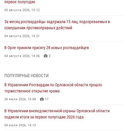
первое полугодие
05 августа 2026, 13:12
За месяц росгвардейцы задержали 15 лиц, подозреваемых в
совершении противоправных действий
04 августа 2026, 14:21
В Орле приняли присягу 28 новых росгвардейцев
04 августа 2026, 14:06
2
За месяц росгвардейцы приняли от граждан более 800 заявлений о
предоставлении госуслуг
ПОПУЛЯРНЫЕ НОВОСТИ
03 августа 2026, 14:30
В Управлении Росгвардии по Орловской области прошло
торжественное открытие храма
Росгвардейцы обеспечили безопасность во время празднования
Дня ВДВ
28 июля 2026, 15:08
17
03 августа 2026, 14:23
В Управлении вневедомственной охраны Орловской области
подвели итоги за первое полугодие 2026 года
В Орле росгвардейцы приняли участие в учениях на избирательном
участке
09 июля 2026, 14:10