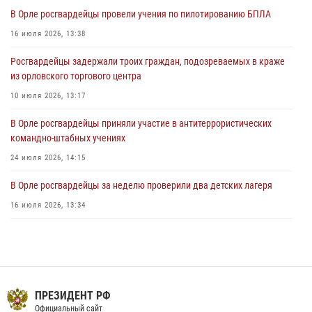
31 июля 2026, 13:21
В Орле росгвардейцы провели учения по пилотированию БПЛА
Жительница Мценска сдала в Росгвардию незарегистрированное
16 июля 2026, 13:38
ружьё
Росгвардейцы задержали троих граждан, подозреваемых в краже
31 июля 2026, 13:16
из орловского торгового центра
10 июля 2026, 13:17
В Орле росгвардейцы приняли участие в антитеррористических
командно-штабных учениях
24 июля 2026, 14:15
В Орле росгвардейцы за неделю проверили два детских лагеря
16 июля 2026, 13:34
Росгвардейцы приняли участие в рабочем совещании по вопросам
обеспечения безопасности в преддверии Единого дня голосования
13 июля 2026, 14:29
На брифинге росгвардейцы рассказали орловцам об изменениях в
ПРЕЗИДЕНТ РФ
законодательстве, регулирующем оборот оружия
Официальный сайт