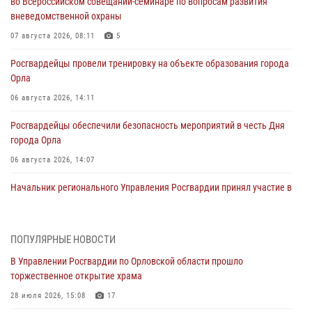
во Всероссийском совещании-семинаре по вопросам развития
вневедомственной охраны
07 августа 2026, 08:11
5
Росгвардейцы провели тренировку на объекте образования города
Орла
06 августа 2026, 14:11
Росгвардейцы обеспечили безопасность мероприятий в честь Дня
города Орла
06 августа 2026, 14:07
Начальник регионального Управления Росгвардии принял участие в
митинге в честь дня освобождения города Орла
05 августа 2026, 13:16
2
ПОПУЛЯРНЫЕ НОВОСТИ
Ливенские росгвардейцы рассказали о результатах работы за
В Управлении Росгвардии по Орловской области прошло
первое полугодие
торжественное открытие храма
05 августа 2026, 13:12
28 июля 2026, 15:08
17
За месяц росгвардейцы задержали 15 лиц, подозреваемых в