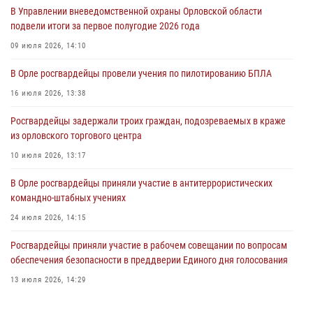
В Управлении вневедомственной охраны Орловской области
совершении противоправных действий
подвели итоги за первое полугодие 2026 года
04 августа 2026, 14:21
09 июля 2026, 14:10
В Орле приняли присягу 28 новых росгвардейцев
В Орле росгвардейцы провели учения по пилотированию БПЛА
04 августа 2026, 14:06
2
16 июля 2026, 13:38
За месяц росгвардейцы приняли от граждан более 800 заявлений о
Росгвардейцы задержали троих граждан, подозреваемых в краже
предоставлении госуслуг
из орловского торгового центра
03 августа 2026, 14:30
10 июля 2026, 13:17
В Орле росгвардейцы приняли участие в антитеррористических
командно-штабных учениях
24 июля 2026, 14:15
Росгвардейцы приняли участие в рабочем совещании по вопросам
обеспечения безопасности в преддверии Единого дня голосования
13 июля 2026, 14:29
В Орле росгвардейцы за неделю проверили два детских лагеря