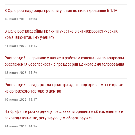
За месяц росгвардейцы задержали 15 лиц, подозреваемых в
В Орле росгвардейцы провели учения по пилотированию БПЛА
совершении противоправных действий
16 июля 2026, 13:38
04 августа 2026, 14:21
В Орле росгвардейцы приняли участие в антитеррористических
В Орле приняли присягу 28 новых росгвардейцев
командно-штабных учениях
04 августа 2026, 14:06
2
24 июля 2026, 14:15
За месяц росгвардейцы приняли от граждан более 800 заявлений о
Росгвардейцы приняли участие в рабочем совещании по вопросам
предоставлении госуслуг
обеспечения безопасности в преддверии Единого дня голосования
03 августа 2026, 14:30
13 июля 2026, 14:29
Росгвардейцы задержали троих граждан, подозреваемых в краже
из орловского торгового центра
10 июля 2026, 13:17
На брифинге росгвардейцы рассказали орловцам об изменениях в
законодательстве, регулирующем оборот оружия
24 июля 2026, 14:16