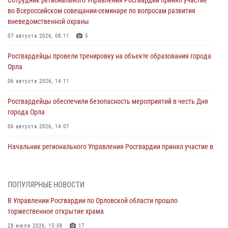
во Всероссийском совещании-семинаре по вопросам развития
вневедомственной охраны
07 августа 2026, 08:11
5
Росгвардейцы провели тренировку на объекте образования города
Орла
06 августа 2026, 14:11
Росгвардейцы обеспечили безопасность мероприятий в честь Дня
города Орла
06 августа 2026, 14:07
Начальник регионального Управления Росгвардии принял участие в
митинге в честь дня освобождения города Орла
05 августа 2026, 13:16
2
ПОПУЛЯРНЫЕ НОВОСТИ
Ливенские росгвардейцы рассказали о результатах работы за
В Управлении Росгвардии по Орловской области прошло
первое полугодие
торжественное открытие храма
05 августа 2026, 13:12
28 июля 2026, 15:08
17