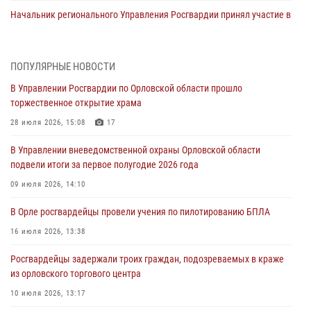
Начальник регионального Управления Росгвардии принял участие в
митинге в честь дня освобождения города Орла
05 августа 2026, 13:16
2
ПОПУЛЯРНЫЕ НОВОСТИ
Ливенские росгвардейцы рассказали о результатах работы за
В Управлении Росгвардии по Орловской области прошло
первое полугодие
торжественное открытие храма
05 августа 2026, 13:12
28 июля 2026, 15:08
17
За месяц росгвардейцы задержали 15 лиц, подозреваемых в
В Управлении вневедомственной охраны Орловской области
совершении противоправных действий
подвели итоги за первое полугодие 2026 года
04 августа 2026, 14:21
09 июля 2026, 14:10
В Орле приняли присягу 28 новых росгвардейцев
В Орле росгвардейцы провели учения по пилотированию БПЛА
04 августа 2026, 14:06
2
16 июля 2026, 13:38
За месяц росгвардейцы приняли от граждан более 800 заявлений о
Росгвардейцы задержали троих граждан, подозреваемых в краже
предоставлении госуслуг
из орловского торгового центра
03 августа 2026, 14:30
10 июля 2026, 13:17