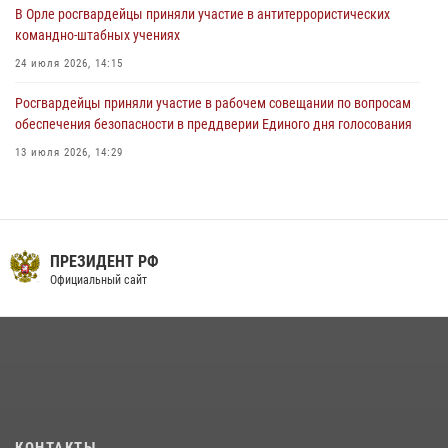
В Орле росгвардейцы приняли участие в антитеррористических
командно-штабных учениях
24 июля 2026, 14:15
Росгвардейцы приняли участие в рабочем совещании по вопросам
обеспечения безопасности в преддверии Единого дня голосования
13 июля 2026, 14:29
В Орле росгвардейцы за неделю проверили два детских лагеря
16 июля 2026, 13:34
Сотрудники Росгвардии пресекли дебош в орловском кафе
ПРЕЗИДЕНТ РФ
Официальный сайт
30 июля 2026, 14:27
На брифинге росгвардейцы рассказали орловцам об изменениях в
законодательстве, регулирующем оборот оружия
24 июля 2026, 14:16
Росгвардейцы в Орле задержали мужчину по подозрению в краже
15 июля 2026, 14:49
КОНТАКТЫ