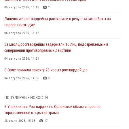
05 августа 2026, 13:16
2
Ливенские росгвардейцы рассказали о результатах работы за
первое полугодие
05 августа 2026, 13:12
За месяц росгвардейцы задержали 15 лиц, подозреваемых в
совершении противоправных действий
04 августа 2026, 14:21
В Орле приняли присягу 28 новых росгвардейцев
04 августа 2026, 14:06
2
За месяц росгвардейцы приняли от граждан более 800 заявлений о
предоставлении госуслуг
ПОПУЛЯРНЫЕ НОВОСТИ
03 августа 2026, 14:30
В Управлении Росгвардии по Орловской области прошло
торжественное открытие храма
Росгвардейцы обеспечили безопасность во время празднования
Дня ВДВ
28 июля 2026, 15:08
17