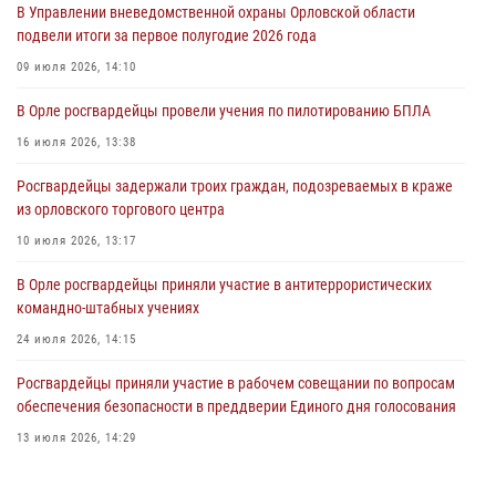
03 августа 2026, 14:23
В Управлении вневедомственной охраны Орловской области
подвели итоги за первое полугодие 2026 года
В Орле росгвардейцы приняли участие в учениях на избирательном
участке
09 июля 2026, 14:10
31 июля 2026, 13:21
В Орле росгвардейцы провели учения по пилотированию БПЛА
Жительница Мценска сдала в Росгвардию незарегистрированное
16 июля 2026, 13:38
ружьё
Росгвардейцы задержали троих граждан, подозреваемых в краже
31 июля 2026, 13:16
из орловского торгового центра
10 июля 2026, 13:17
В Орле росгвардейцы приняли участие в антитеррористических
командно-штабных учениях
24 июля 2026, 14:15
Росгвардейцы приняли участие в рабочем совещании по вопросам
обеспечения безопасности в преддверии Единого дня голосования
13 июля 2026, 14:29
В Орле росгвардейцы за неделю проверили два детских лагеря