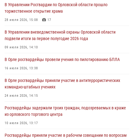
В Управлении Росгвардии по Орловской области прошло
первое полугодие
торжественное открытие храма
05 августа 2026, 13:12
28 июля 2026, 15:08
17
За месяц росгвардейцы задержали 15 лиц, подозреваемых в
В Управлении вневедомственной охраны Орловской области
совершении противоправных действий
подвели итоги за первое полугодие 2026 года
04 августа 2026, 14:21
09 июля 2026, 14:10
В Орле приняли присягу 28 новых росгвардейцев
В Орле росгвардейцы провели учения по пилотированию БПЛА
04 августа 2026, 14:06
2
16 июля 2026, 13:38
За месяц росгвардейцы приняли от граждан более 800 заявлений о
В Орле росгвардейцы приняли участие в антитеррористических
предоставлении госуслуг
командно-штабных учениях
03 августа 2026, 14:30
24 июля 2026, 14:15
Росгвардейцы задержали троих граждан, подозреваемых в краже
из орловского торгового центра
10 июля 2026, 13:17
Росгвардейцы приняли участие в рабочем совещании по вопросам