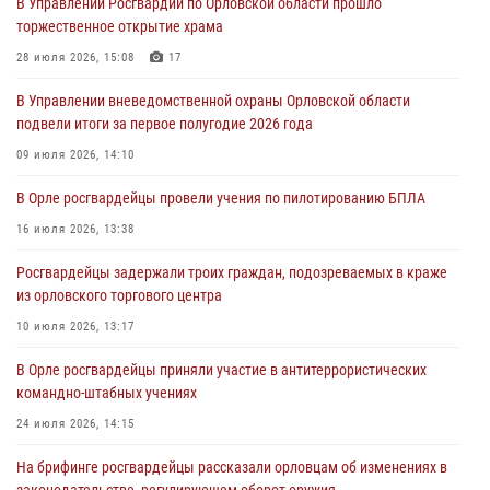
В Управлении Росгвардии по Орловской области прошло
торжественное открытие храма
Росгвардейцы обеспечили безопасность во время празднования
Дня ВДВ
28 июля 2026, 15:08
17
03 августа 2026, 14:23
В Управлении вневедомственной охраны Орловской области
подвели итоги за первое полугодие 2026 года
В Орле росгвардейцы приняли участие в учениях на избирательном
участке
09 июля 2026, 14:10
31 июля 2026, 13:21
В Орле росгвардейцы провели учения по пилотированию БПЛА
Жительница Мценска сдала в Росгвардию незарегистрированное
16 июля 2026, 13:38
ружьё
Росгвардейцы задержали троих граждан, подозреваемых в краже
31 июля 2026, 13:16
из орловского торгового центра
10 июля 2026, 13:17
В Орле росгвардейцы приняли участие в антитеррористических
командно-штабных учениях
24 июля 2026, 14:15
На брифинге росгвардейцы рассказали орловцам об изменениях в