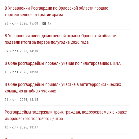
03 августа 2026, 14:30
В Управлении Росгвардии по Орловской области прошло
торжественное открытие храма
Росгвардейцы обеспечили безопасность во время празднования
Дня ВДВ
28 июля 2026, 15:08
17
03 августа 2026, 14:23
В Управлении вневедомственной охраны Орловской области
подвели итоги за первое полугодие 2026 года
В Орле росгвардейцы приняли участие в учениях на избирательном
участке
09 июля 2026, 14:10
31 июля 2026, 13:21
В Орле росгвардейцы провели учения по пилотированию БПЛА
Жительница Мценска сдала в Росгвардию незарегистрированное
16 июля 2026, 13:38
ружьё
В Орле росгвардейцы приняли участие в антитеррористических
31 июля 2026, 13:16
командно-штабных учениях
24 июля 2026, 14:15
Росгвардейцы задержали троих граждан, подозреваемых в краже
из орловского торгового центра
10 июля 2026, 13:17