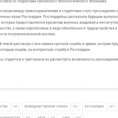
встречу со студентами Орловского технологического техникума.
зговора между правоохранителями и студентами стало прохождение о
енных вузах Росгвардии. Росгвардейцы рассказали будущим выпускн
, которые предоставляются курсантам военных академий и институтов
остях, а также перспективах в виде обязательного трудоустройства и
сти получения военной ипотеки.
й темой разговора стала замена срочной службы в армии, которая пре
олодым людям, на контрактную службу в Росгвардии.
сы студентов и пригласили их рассмотреть возможность прохождения
ЕСТВА
164
ВНЕВЕДОМСТВЕННАЯ ОХРАНА
959
РОСГВАРДИЯ
2811
РУДНИЧЕСТВО
508
ДЕТИ
438
ОРЕЛ
1873