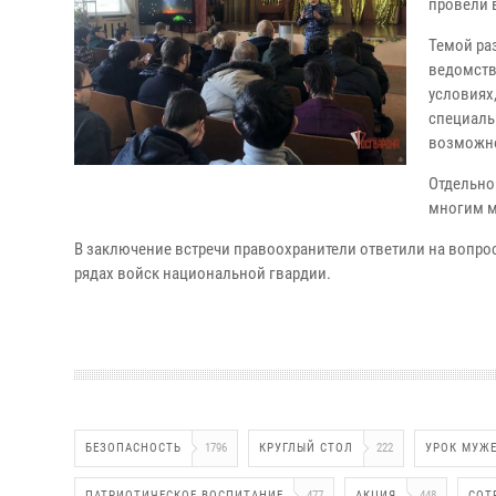
провели 
Темой ра
ведомств
условиях
специальн
возможно
Отдельно
многим м
В заключение встречи правоохранители ответили на вопро
рядах войск национальной гвардии.
БЕЗОПАСНОСТЬ
1796
КРУГЛЫЙ СТОЛ
222
УРОК МУЖ
ПАТРИОТИЧЕСКОЕ ВОСПИТАНИЕ
477
АКЦИЯ
448
СОТ