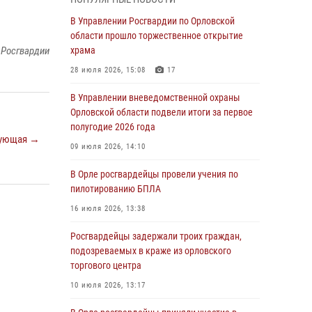
04 августа 2026, 14:06
2
В Управлении Росгвардии по Орловской
области прошло торжественное открытие
За месяц росгвардейцы приняли от граждан
 Росгвардии
храма
более 800 заявлений о предоставлении
госуслуг
28 июля 2026, 15:08
17
03 августа 2026, 14:30
В Управлении вневедомственной охраны
Орловской области подвели итоги за первое
Росгвардейцы обеспечили безопасность во
полугодие 2026 года
время празднования Дня ВДВ
ующая →
09 июля 2026, 14:10
03 августа 2026, 14:23
В Орле росгвардейцы провели учения по
В Орле росгвардейцы приняли участие в
пилотированию БПЛА
учениях на избирательном участке
16 июля 2026, 13:38
31 июля 2026, 13:21
Росгвардейцы задержали троих граждан,
Жительница Мценска сдала в Росгвардию
подозреваемых в краже из орловского
незарегистрированное ружьё
торгового центра
31 июля 2026, 13:16
10 июля 2026, 13:17