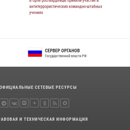
В Орле росгвардейцы приняли участие в
антитеррористических командно-штабных
учениях
24 июля 2026, 14:15
В Орле росгвардейцы за неделю проверили
два детских лагеря
16 июля 2026, 13:34
СЕРВЕР ОРГАНОВ
Государственной власти РФ
Росгвардейцы приняли участие в рабочем
совещании по вопросам обеспечения
безопасности в преддверии Единого дня
голосования
13 июля 2026, 14:29
ОФИЦИАЛЬНЫЕ СЕТЕВЫЕ РЕСУРСЫ
На брифинге росгвардейцы рассказали
орловцам об изменениях в
законодательстве, регулирующем оборот
оружия
РАВОВАЯ И ТЕХНИЧЕСКАЯ ИНФОРМАЦИЯ
24 июля 2026, 14:16