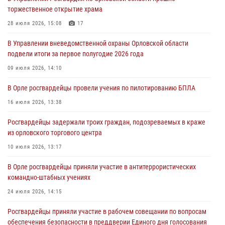
первое полугодие
торжественное открытие храма
05 августа 2026, 13:12
28 июля 2026, 15:08
17
За месяц росгвардейцы задержали 15 лиц, подозреваемых в
В Управлении вневедомственной охраны Орловской области
совершении противоправных действий
подвели итоги за первое полугодие 2026 года
04 августа 2026, 14:21
09 июля 2026, 14:10
В Орле приняли присягу 28 новых росгвардейцев
В Орле росгвардейцы провели учения по пилотированию БПЛА
04 августа 2026, 14:06
2
16 июля 2026, 13:38
За месяц росгвардейцы приняли от граждан более 800 заявлений о
Росгвардейцы задержали троих граждан, подозреваемых в краже
предоставлении госуслуг
из орловского торгового центра
03 августа 2026, 14:30
10 июля 2026, 13:17
В Орле росгвардейцы приняли участие в антитеррористических
командно-штабных учениях
24 июля 2026, 14:15
Росгвардейцы приняли участие в рабочем совещании по вопросам
обеспечения безопасности в преддверии Единого дня голосования