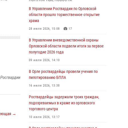
04 августа 2026, 14:06
2
В Управлении Росгвардии по Орловской
области прошло торжественное открытие
За месяц росгвардейцы приняли от граждан
храма
более 800 заявлений о предоставлении
госуслуг
28 июля 2026, 15:08
17
03 августа 2026, 14:30
В Управлении вневедомственной охраны
Орловской области подвели итоги за первое
Росгвардейцы обеспечили безопасность во
полугодие 2026 года
время празднования Дня ВДВ
09 июля 2026, 14:10
03 августа 2026, 14:23
В Орле росгвардейцы провели учения по
В Орле росгвардейцы приняли участие в
 Росгвардии
пилотированию БПЛА
учениях на избирательном участке
16 июля 2026, 13:38
31 июля 2026, 13:21
Росгвардейцы задержали троих граждан,
Жительница Мценска сдала в Росгвардию
подозреваемых в краже из орловского
незарегистрированное ружьё
торгового центра
31 июля 2026, 13:16
ующая →
10 июля 2026, 13:17