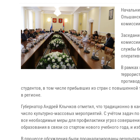
Начальни
Ольшанск
комиссии
Заседани
комиссии
службы б
оператив
В рамках
террорис
противод
студентов, в том числе прибывших из стран с повышенной
в регионе.
Губернатор Андрей Клычков отметил, что традиционно в кан
число культурно-массовых мероприятий. С учётом задач п
все необходимые меры для профилактики угроз совершения
образования в связи со стартом нового учебного года, и 
В процессе обсуждения были проанализированы результат