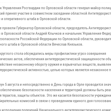
к Управления Росгвардии по Орловской области генерал-майор поли
ий принял участие в совместном заседании областной Антитеррорис
 и оперативного штаба в Орловской области.
е провели Губернатор Орловской области, председатель Антитеррорис
 в Орловской области Андрей Клычков и начальник Управления Феде
езопасности Российской Федерации по Орловской области, руководит
ного штаба в Орловской области Вячеслав Князьков.
 круглого стола обсуждались меры профилактики угроз совершения
тических актов, обеспечения антитеррористической защищенности объ
ействие незаконному обороту оружия и взрывчатых веществ, выявле
 террористической активностью, целью которых является незаконное 
ун 5 августа и непосредственно в День города в Орле проводится зна
о обеспечению безопасности населения и территорий должны быть ре
 терактов, защиты объектов. Это же касается безопасности учрежден
избирательных комиссий в связи с проведением единого дня голосован
ы исполнения поручений Национального антитеррористического комит