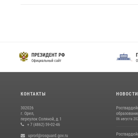
ПРЕЗИДЕНТ РФ
Официальный сайт
О
КОНТАКТЫ
НОВОСТ
302026
Росгвардей
г. Орел,
образовани
переулок Соляной, д.1
06 августа 20
+ 7 (4862) 59-02-46
Росгвардей
uprorl@rosguard.gov.ru