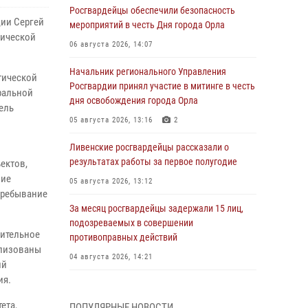
Росгвардейцы обеспечили безопасность
ции Сергей
мероприятий в честь Дня города Орла
тической
06 августа 2026, 14:07
Начальник регионального Управления
тической
Росгвардии принял участие в митинге в честь
ральной
дня освобождения города Орла
ель
05 августа 2026, 13:16
2
Ливенские росгвардейцы рассказали о
результатах работы за первое полугодие
ектов,
ние
05 августа 2026, 13:12
пребывание
За месяц росгвардейцы задержали 15 лиц,
подозреваемых в совершении
чительное
противоправных действий
ализованы
04 августа 2026, 14:21
ий
ия.
В Орле приняли присягу 28 новых
росгвардейцев
ета,
ПОПУЛЯРНЫЕ НОВОСТИ